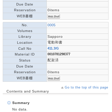
Due Date
Reservation
0items
WEB書棚
No.
0005
Volumes
Library
Sapporo
電動和書
Location
Call No
411.3/G
Material ID
0010781298377
配架済
Status
Due Date
Reservation
0items
WEB書棚
Go to the top of this page
Contents and Summary
Summary
No data.