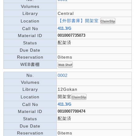
Volumes
Library
Central
【外部書庫】開架室
Location
Call No
411.3/G
Material ID
0010007735073
配架済
Status
Due Date
Reservation
0items
WEB書棚
No.
0002
Volumes
Library
12Gokan
開架室
Location
Call No
411.3/G
Material ID
0010007700474
配架済
Status
Due Date
Reservation
0items