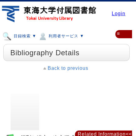
Login
≡
目録検索 ▼
利用者サービス ▼
Bibliography Details
Back to previous
Related Information<<