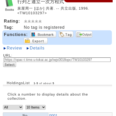
行列と連立一次方程式
泉屋周一 [ほか] 共著. -- 共立出版, 1996.
<TW10103297>
Rating:
Tag:
No tag is registered
Functions:
Review
Details
URL:
HoldingsList
1
-
5
of about
5
Click a number to display details about the
collection.
No.
0001