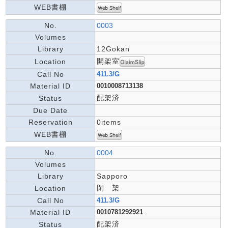
WEB書棚
No.
0003
Volumes
Library
12Gokan
開架室
Location
Call No
411.3/G
Material ID
0010008713138
配架済
Status
Due Date
Reservation
0items
WEB書棚
No.
0004
Volumes
Library
Sapporo
閉 架
Location
Call No
411.3/G
Material ID
0010781292921
配架済
Status