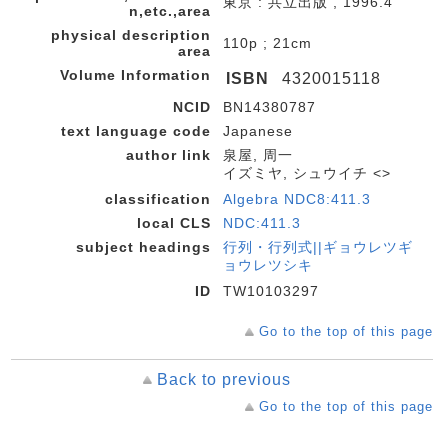
東京 : 共立出版 , 1996.4
n,etc.,area
physical description
110p ; 21cm
area
Volume Information
ISBN
4320015118
NCID
BN14380787
text language code
Japanese
author link
泉屋, 周一
イズミヤ, シュウイチ <>
classification
Algebra NDC8:411.3
local CLS
NDC:411.3
subject headings
行列・行列式||ギョウレツギ
ョウレツシキ
ID
TW10103297
Go to the top of this page
Back to previous
Go to the top of this page