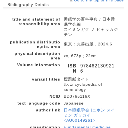
Go to the top of this page
Bibliography Details
title and statement of
睡眠学の百科事典 / 日本睡
responsibility area
眠学会編
スイミンガク ノ ヒャッカジ
テン
publication,distributio
東京 : 丸善出版 , 2024.6
n,etc.,area
physical description
xx, 673p ; 22cm
area
Volume Information
ISB
978462130921
N
6
variant titles
標題紙タイト
ル:Encyclopedia of
somnology
NCID
BD0765116X
text language code
Japanese
author link
日本睡眠学会||ニホン スイ
ミン ガッカイ
<AU00149261>
classification
Fundamental medicine