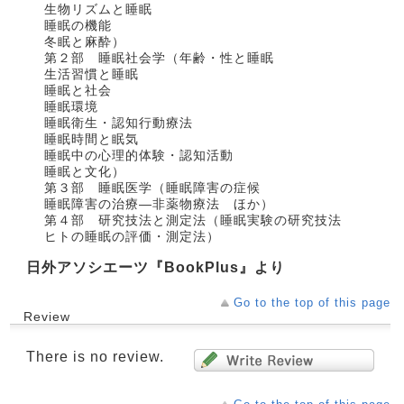
生物リズムと睡眠
睡眠の機能
冬眠と麻酔）
第２部 睡眠社会学（年齢・性と睡眠
生活習慣と睡眠
睡眠と社会
睡眠環境
睡眠衛生・認知行動療法
睡眠時間と眠気
睡眠中の心理的体験・認知活動
睡眠と文化）
第３部 睡眠医学（睡眠障害の症候
睡眠障害の治療―非薬物療法 ほか）
第４部 研究技法と測定法（睡眠実験の研究技法
ヒトの睡眠の評価・測定法）
日外アソシエーツ『BookPlus』より
Go to the top of this page
Review
There is no review.