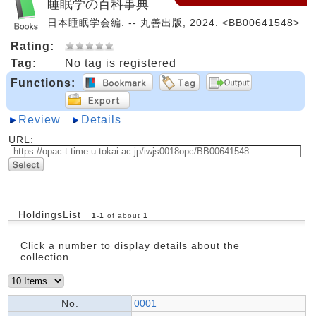
睡眠学の百科事典
日本睡眠学会編. -- 丸善出版, 2024. <BB00641548>
Rating:
Tag:
No tag is registered
Functions:
Review
Details
URL:
HoldingsList
1
-
1
of about
1
Click a number to display details about the
collection.
No.
0001