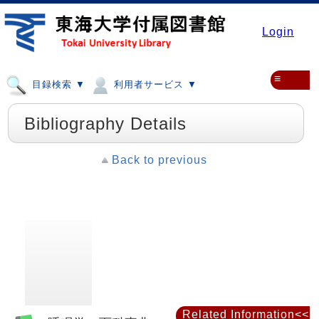
Login
≡
目録検索 ▼
利用者サービス ▼
Bibliography Details
Back to previous
Related Information<<