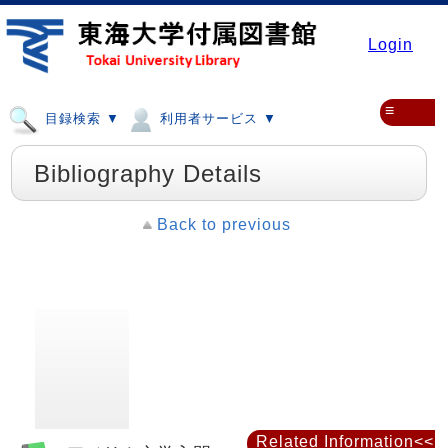
Login
≡
目録検索 ▼
利用者サービス ▼
Bibliography Details
Back to previous
Related Information<<