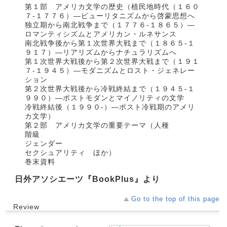
第１部 アメリカ文学の歴史（植民地時代（１６０
７‐１７７６）―ピューリタニズムから啓蒙思想へ
独立期から南北戦争まで（１７７６‐１８６５）―
ロマンティシズムとアメリカン・ルネサンス
南北戦争後から第１次世界大戦まで（１８６５‐１
９１７）―リアリズムからナチュラリズムへ
第１次世界大戦後から第２次世界大戦まで（１９１
７‐１９４５）―モダニズムとロスト・ジェネレー
ション
第２次世界大戦後から冷戦終結まで（１９４５‐１
９９０）―ポストモダンとマイノリティの文学
冷戦終結後（１９９０‐）―ポスト冷戦期のアメリ
カ文学）
第２部 アメリカ文学の重要テーマ（人種
階級
ジェンダー
セクシュアリティ ほか）
巻末資料
日外アソシエーツ『BookPlus』より
Go to the top of this page
Review