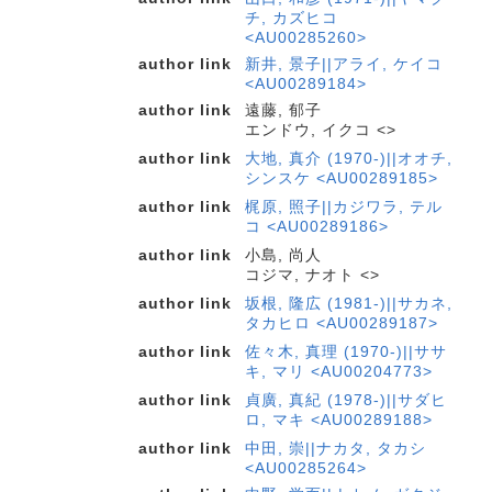
チ, カズヒコ
<AU00285260>
author link
新井, 景子||アライ, ケイコ
<AU00289184>
author link
遠藤, 郁子
エンドウ, イクコ <>
author link
大地, 真介 (1970-)||オオチ,
シンスケ <AU00289185>
author link
梶原, 照子||カジワラ, テル
コ <AU00289186>
author link
小島, 尚人
コジマ, ナオト <>
author link
坂根, 隆広 (1981-)||サカネ,
タカヒロ <AU00289187>
author link
佐々木, 真理 (1970-)||ササ
キ, マリ <AU00204773>
author link
貞廣, 真紀 (1978-)||サダヒ
ロ, マキ <AU00289188>
author link
中田, 崇||ナカタ, タカシ
<AU00285264>