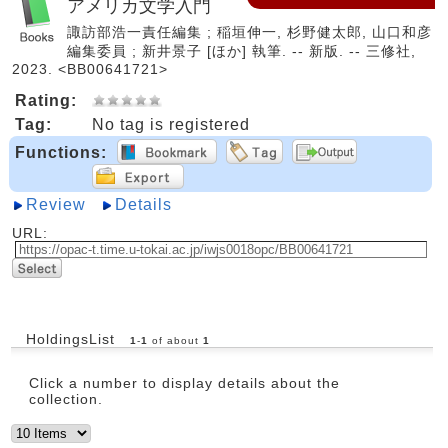
アメリカ文学入門
諏訪部浩一責任編集 ; 稲垣伸一, 杉野健太郎, 山口和彦
編集委員 ; 新井景子 [ほか] 執筆. -- 新版. -- 三修社,
2023. <BB00641721>
Rating:
Tag:
No tag is registered
Functions:
Review
Details
URL:
HoldingsList
1
-
1
of about
1
Click a number to display details about the
collection.