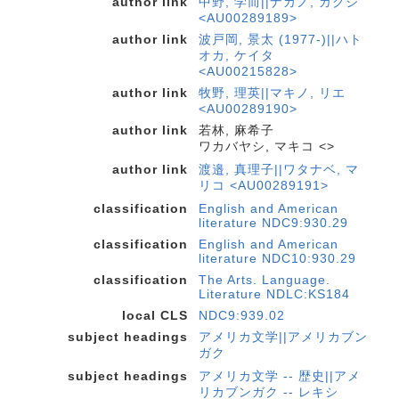
author link
中野, 学而||ナカノ, ガクジ
<AU00289189>
author link
波戸岡, 景太 (1977-)||ハト
オカ, ケイタ
<AU00215828>
author link
牧野, 理英||マキノ, リエ
<AU00289190>
author link
若林, 麻希子
ワカバヤシ, マキコ <>
author link
渡邉, 真理子||ワタナベ, マ
リコ <AU00289191>
classification
English and American
literature NDC9:930.29
classification
English and American
literature NDC10:930.29
classification
The Arts. Language.
Literature NDLC:KS184
local CLS
NDC9:939.02
subject headings
アメリカ文学||アメリカブン
ガク
subject headings
アメリカ文学 -- 歴史||アメ
リカブンガク -- レキシ