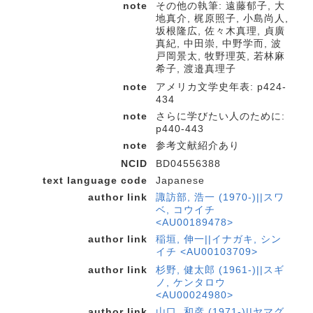
note
その他の執筆: 遠藤郁子, 大
地真介, 梶原照子, 小島尚人,
坂根隆広, 佐々木真理, 貞廣
真紀, 中田崇, 中野学而, 波
戸岡景太, 牧野理英, 若林麻
希子, 渡邉真理子
note
アメリカ文学史年表: p424-
434
note
さらに学びたい人のために:
p440-443
note
参考文献紹介あり
NCID
BD04556388
text language code
Japanese
author link
諏訪部, 浩一 (1970-)||スワ
ベ, コウイチ
<AU00189478>
author link
稲垣, 伸一||イナガキ, シン
イチ <AU00103709>
author link
杉野, 健太郎 (1961-)||スギ
ノ, ケンタロウ
<AU00024980>
author link
山口, 和彦 (1971-)||ヤマグ