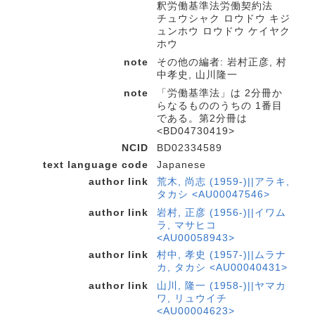
釈労働基準法労働契約法
チュウシャク ロウドウ キジ
ュンホウ ロウドウ ケイヤク
ホウ
note
その他の編者: 岩村正彦, 村
中孝史, 山川隆一
note
「労働基準法」は 2分冊か
らなるもののうちの 1番目
である。第2分冊は
<BD04730419>
NCID
BD02334589
text language code
Japanese
author link
荒木, 尚志 (1959-)||アラキ,
タカシ <AU00047546>
author link
岩村, 正彦 (1956-)||イワム
ラ, マサヒコ
<AU00058943>
author link
村中, 孝史 (1957-)||ムラナ
カ, タカシ <AU00040431>
author link
山川, 隆一 (1958-)||ヤマカ
ワ, リュウイチ
<AU00004623>