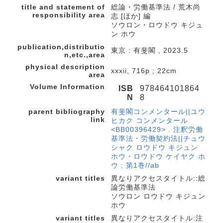
title and statement of
総論・労働基準法 / 荒木尚
responsibility area
志 [ほか] 編
ソウロン・ロウドウ キジュ
ン ホウ
publication,distributio
東京 : 有斐閣 , 2023.5
n,etc.,area
physical description
xxxii, 716p ; 22cm
area
Volume Information
ISB
978464101864
N
8
parent bibliography
有斐閣コンメンタール||ユウ
link
ヒカク コンメンタール
<BB00396429> . 注釈労働
基準法・労働契約法||チュウ
シャク ロウドウ キジュン
ホウ・ロウドウ ケイヤク ホ
ウ ; 第1巻//ab
variant titles
異なりアクセスタイトル::総
論労働基準法
ソウロン ロウドウ キジュン
ホウ
variant titles
異なりアクセスタイトル:注