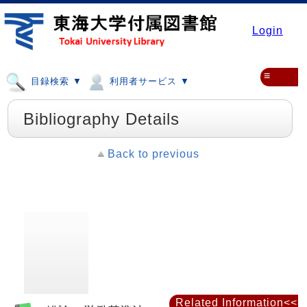
Login
≡
目録検索 ▼
利用者サービス ▼
Bibliography Details
Back to previous
Related Information<<