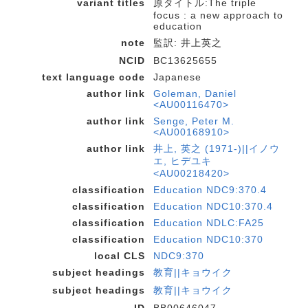
variant titles
原タイトル:The triple
focus : a new approach to
education
note
監訳: 井上英之
NCID
BC13625655
text language code
Japanese
author link
Goleman, Daniel
<AU00116470>
author link
Senge, Peter M.
<AU00168910>
author link
井上, 英之 (1971-)||イノウ
エ, ヒデユキ
<AU00218420>
classification
Education NDC9:370.4
classification
Education NDC10:370.4
classification
Education NDLC:FA25
classification
Education NDC10:370
local CLS
NDC9:370
subject headings
教育||キョウイク
subject headings
教育||キョウイク