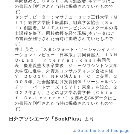
年間務める。ＣＡＳＥＬ共同創設者(本データはこ
の書籍が刊行された当時に掲載されていたもので
す)
センゲ，ピーター：マサチューセッツ工科大学（Ｍ
ＩＴ）経営大学院上級講師、組織学習協会（Ｓｏ
Ｌ）創設者。ＭＩＴスローンビジネススクールの博
士課程を修了、同校教授を経て現職(本データはこ
の書籍が刊行された当時に掲載されていたもので
す)
井上 英之：「スタンフォード・ソーシャルイノベ
ーション・レビュー 日本版」共同発起人、ＩＮＮ
Ｏ‐Ｌａｂ Ｉｎｔｅｒｎａｔｉｏｎａｌ共同代
表。慶應義塾大学卒業後、ジョージワシントン大学
大学院に進学。外資系コンサルティング会社を経
て、２００１年、ＮＰＯ法人ＥＴＩＣ．に参画。２
００３年、社会起業むけ投資団体「ソーシャルベン
チャー・パートナーズ（ＳＶＰ）東京」を設立。２
０２２年より、さとのば大学名誉学長（Ｃｈｉｅ
ｆ Ｃｏ‐Ｌｅａｒｎｅｒ）を務める(本データはこ
の書籍が刊行された当時に掲載されていたもので
す)
日外アソシエーツ『BookPlus』より
Go to the top of this page