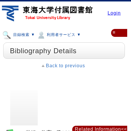
Login
≡
目録検索 ▼
利用者サービス ▼
Bibliography Details
Back to previous
Related Information<<