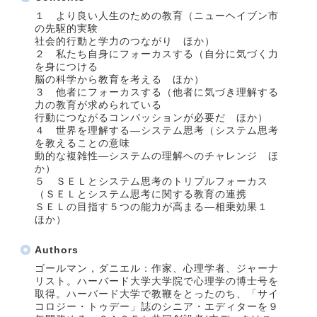
１ より良い人生のための教育（ニューヘイブン市
の先駆的実験
社会的行動と学力のつながり ほか）
２ 私たち自身にフォーカスする（自分に気づく力
を身につける
脳の科学から教育を考える ほか）
３ 他者にフォーカスする（他者に気づき理解する
力の教育が求められている
行動につながるコンパッションが必要だ ほか）
４ 世界を理解する―システム思考（システム思考
を教えることの意味
動的な複雑性―システムの理解へのチャレンジ ほ
か）
５ ＳＥＬとシステム思考のトリプルフォーカス
（ＳＥＬとシステム思考に関する教育の連携
ＳＥＬの目指す５つの能力が高まる―相乗効果１
ほか）
Authors
ゴールマン，ダニエル：作家、心理学者、ジャーナ
リスト。ハーバード大学大学院で心理学の博士号を
取得。ハーバード大学で教鞭をとったのち、「サイ
コロジー・トゥデー」誌のシニア・エディターを９