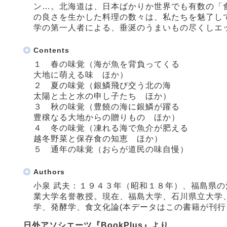
ン…。北海道は、日本ばかりか世界でも有数の「
の良さを生かした料理の数々は、私たちを魅了し
学の第一人者による、垂涎のうまいもの尽くしエ
Contents
１ 春の味覚（海が魚を背負ってくる
大地に萌える味 ほか）
２ 夏の味覚（銀鱗飛び交う北の海
太陽と土と水の申し子たち ほか）
３ 秋の味覚（豊饒の海に銀鱗が躍る
豊穣なる大地からの贈りもの ほか）
４ 冬の味覚（凍れる海で魚介が肥える
越冬野菜と保存食の知恵 ほか）
５ 通年の味覚（おらが道民の味自慢）
Authors
小泉 武夫：１９４３年（昭和１８年）、福島県
業大学名誉教授。現在、福島大学、石川県立大学
学、発酵学、食文化論(本データはこの書籍が刊行
日外アソシエーツ『BookPlus』より