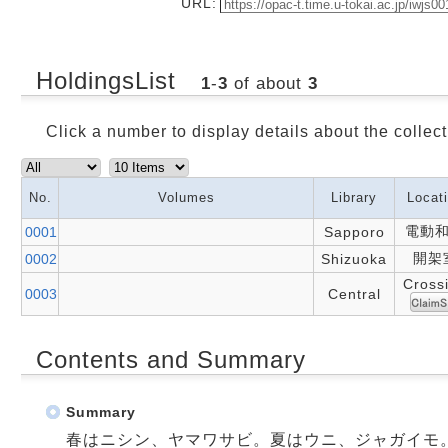
URL:
HoldingsList
1
-
3
of about
3
Click a number to display details about the collect
No.
Volumes
Library
Locat
電動
0001
Sapporo
開架
0002
Shizuoka
Cross
0003
Central
Contents and Summary
Summary
春はニシン、ヤマワサビ。夏はウニ、ジャガイモ