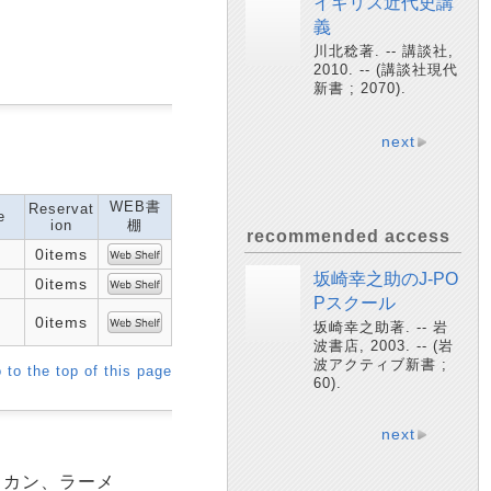
イギリス近代史講
義
川北稔著. -- 講談社,
2010. -- (講談社現代
新書 ; 2070).
next
WEB書
Reservat
e
ion
棚
recommended access
0items
坂崎幸之助のJ-PO
0items
Pスクール
0items
坂崎幸之助著. -- 岩
波書店, 2003. -- (岩
波アクティブ新書 ;
 to the top of this page
60).
next
スカン、ラーメ