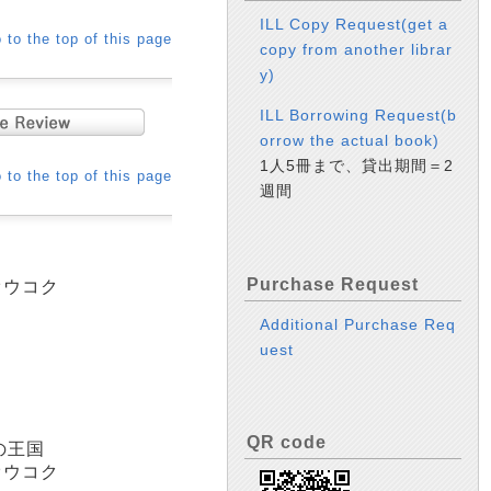
ILL Copy Request(get a
 to the top of this page
copy from another librar
y)
ILL Borrowing Request(b
orrow the actual book)
1人5冊まで、貸出期間＝2
 to the top of this page
週間
Purchase Request
オウコク
Additional Purchase Req
uest
QR code
の王国
オウコク