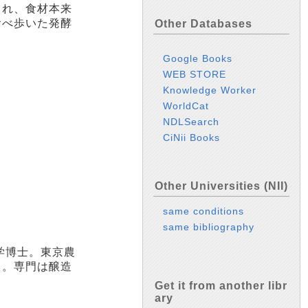
まれ、食材本来
食べ歩いた発酵
Other Databases
Google Books
WEB STORE
Knowledge Worker
WorldCat
NDLSearch
CiNii Books
Other Universities (NII)
same conditions
same bibliography
学博士。東京農
る。専門は醸造
Get it from another libr
ary