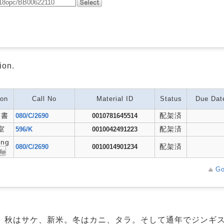
ion.
ion
Call No
Material ID
Status
Due Dat
和書
配架済
080/C/2690
0010781645514
室
配架済
596/K
0010042491223
ing
配架済
080/C/2690
0010014901234
Go
。秋はサケ、新米。冬はカニ、タラ。そして通年でジンギ