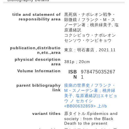
title and statement of
黒死病・ナポレオン戦争・
responsibility area
顕微鏡 / フランク・M・ス
ノーデン著 ; 桃井緑美子, 塩
原通緒訳
コクシビョウ・ナポレオン
センソウ・ケンビキョウ
publication,distributio
東京 : 明石書店 , 2021.11
n,etc.,area
physical description
381p ; 20cm
area
Volume Information
ISB
978475035267
N
1
parent bibliography
疫病の世界史 / フランク・
link
M・スノーデン著 ; 桃井緑
美子, 塩原通緒訳||エキビョ
ウ ノ セカイシ
<BB00632859> 上//b
variant titles
原タイトル:Epidemics and
society : from the Black
Death to the present