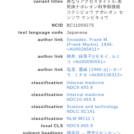
variant titles
異なりアクセスタイトル:黒
死病ナポレオン戦争顕微鏡
コクシビョウ ナポレオン セ
ンソウ ケンビキョウ
NCID
BC11009275
text language code
Japanese
author link
Snowden, Frank M.
(Frank Martin), 1946-
<AU00285811>
author link
桃井, 緑美子||モモイ, ルミ
コ <AU00090561>
author link
塩原, 通緒 (1966-)||シオバ
ラ, ミチオ <AU00136313>
classification
Internal medicine
NDC9:493.8
classification
Internal medicine
NDC10:493.8
classification
Science and technology
NDLC:SC141
classification
NLM:WC11.1
local CLS
NDC9:493.8
subject headings
感染症 -- 歴史||カンセンシ