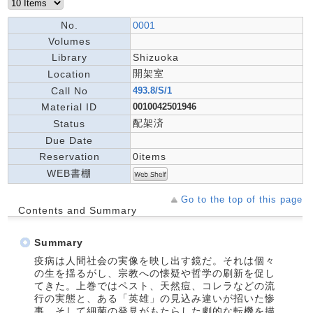
No.
0001
Volumes
Library
Shizuoka
開架室
Location
Call No
493.8/S/1
Material ID
0010042501946
配架済
Status
Due Date
Reservation
0items
WEB書棚
Go to the top of this page
Contents and Summary
Summary
疫病は人間社会の実像を映し出す鏡だ。それは個々
の生を揺るがし、宗教への懐疑や哲学の刷新を促し
てきた。上巻ではペスト、天然痘、コレラなどの流
行の実態と、ある「英雄」の見込み違いが招いた惨
事、そして細菌の発見がもたらした劇的な転機を描