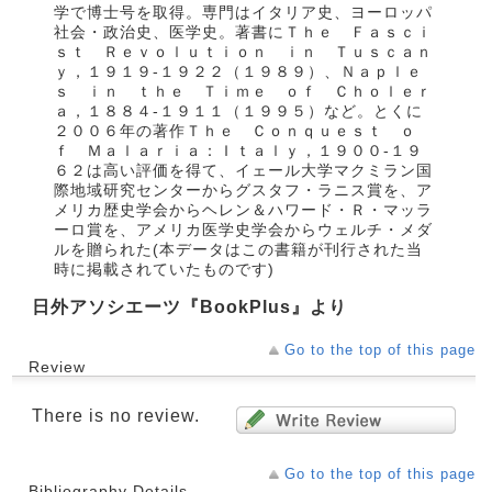
学で博士号を取得。専門はイタリア史、ヨーロッパ
社会・政治史、医学史。著書にＴｈｅ Ｆａｓｃｉ
ｓｔ Ｒｅｖｏｌｕｔｉｏｎ ｉｎ Ｔｕｓｃａｎ
ｙ，１９１９‐１９２２（１９８９）、Ｎａｐｌｅ
ｓ ｉｎ ｔｈｅ Ｔｉｍｅ ｏｆ Ｃｈｏｌｅｒ
ａ，１８８４‐１９１１（１９９５）など。とくに
２００６年の著作Ｔｈｅ Ｃｏｎｑｕｅｓｔ ｏ
ｆ Ｍａｌａｒｉａ：Ｉｔａｌｙ，１９００‐１９
６２は高い評価を得て、イェール大学マクミラン国
際地域研究センターからグスタフ・ラニス賞を、ア
メリカ歴史学会からヘレン＆ハワード・Ｒ・マッラ
ーロ賞を、アメリカ医学史学会からウェルチ・メダ
ルを贈られた(本データはこの書籍が刊行された当
時に掲載されていたものです)
日外アソシエーツ『BookPlus』より
Go to the top of this page
Review
There is no review.
Go to the top of this page
Bibliography Details