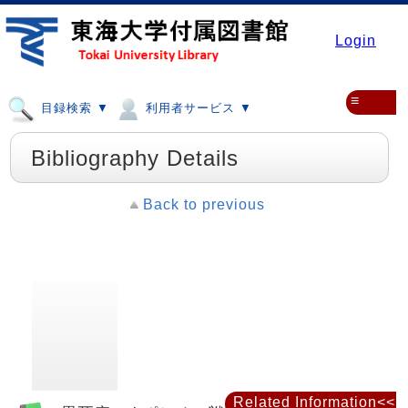
Login
≡
目録検索 ▼
利用者サービス ▼
Bibliography Details
Back to previous
Related Information<<