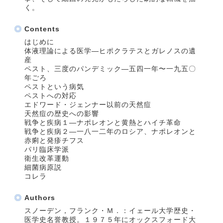
く。
Contents
はじめに
体液理論による医学―ヒポクラテスとガレノスの遺
産
ペスト、三度のパンデミック―五四一年〜一九五〇
年ごろ
ペストという病気
ペストへの対応
エドワード・ジェンナー以前の天然痘
天然痘の歴史への影響
戦争と疾病１―ナポレオンと黄熱とハイチ革命
戦争と疾病２―一八一二年のロシア、ナポレオンと
赤痢と発疹チフス
パリ臨床学派
衛生改革運動
細菌病原説
コレラ
Authors
スノーデン，フランク・Ｍ．：イェール大学歴史・
医学史名誉教授。１９７５年にオックスフォード大