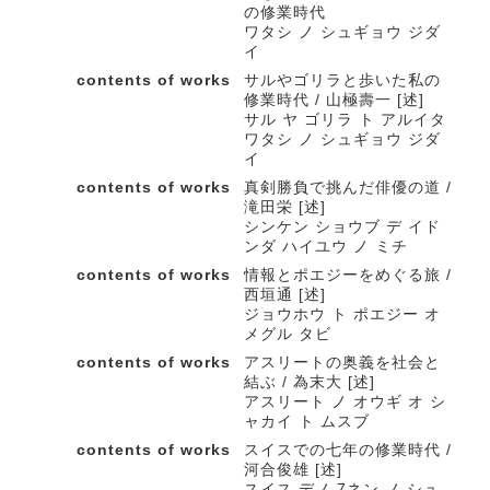
の修業時代
ワタシ ノ シュギョウ ジダ
イ
contents of works
サルやゴリラと歩いた私の
修業時代 / 山極壽一 [述]
サル ヤ ゴリラ ト アルイタ
ワタシ ノ シュギョウ ジダ
イ
contents of works
真剣勝負で挑んだ俳優の道 /
滝田栄 [述]
シンケン ショウブ デ イド
ンダ ハイユウ ノ ミチ
contents of works
情報とポエジーをめぐる旅 /
西垣通 [述]
ジョウホウ ト ポエジー オ
メグル タビ
contents of works
アスリートの奥義を社会と
結ぶ / 為末大 [述]
アスリート ノ オウギ オ シ
ャカイ ト ムスブ
contents of works
スイスでの七年の修業時代 /
河合俊雄 [述]
スイス デノ 7ネン ノ シュ