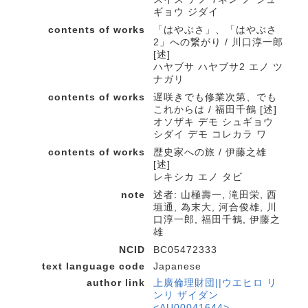
ギョウ ジダイ
contents of works
「はやぶさ」、「はやぶさ
2」への繋がり / 川口淳一郎
[述]
ハヤブサ ハヤブサ2 エノ ツ
ナガリ
contents of works
遅咲きでも修業次第、でも
これからは / 福田千鶴 [述]
オソザキ デモ シュギョウ
シダイ デモ コレカラ ワ
contents of works
歴史家への旅 / 伊藤之雄
[述]
レキシカ エノ タビ
note
述者: 山極壽一, 滝田栄, 西
垣通, 為末大, 河合俊雄, 川
口淳一郎, 福田千鶴, 伊藤之
雄
NCID
BC05472333
text language code
Japanese
author link
上廣倫理財団||ウエヒロ リ
ンリ ザイダン
<AU00041644>