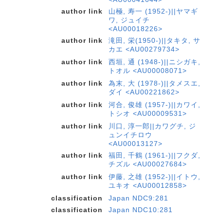
author link
山極, 寿一 (1952-)||ヤマギ
ワ, ジュイチ
<AU00018226>
author link
滝田, 栄(1950-)||タキタ, サ
カエ <AU00279734>
author link
西垣, 通 (1948-)||ニシガキ,
トオル <AU00008071>
author link
為末, 大 (1978-)||タメスエ,
ダイ <AU00221862>
author link
河合, 俊雄 (1957-)||カワイ,
トシオ <AU00009531>
author link
川口, 淳一郎||カワグチ, ジ
ュンイチロウ
<AU00013127>
author link
福田, 千鶴 (1961-)||フクダ,
チズル <AU00027684>
author link
伊藤, 之雄 (1952-)||イトウ,
ユキオ <AU00012858>
classification
Japan NDC9:281
classification
Japan NDC10:281