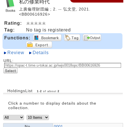
私の修業時代
上廣倫理財団編 ; 2. -- 弘文堂, 2021.
<BB00616926>
Rating:
Tag:
No tag is registered
Functions:
Review
Details
URL:
HoldingsList
1
-
2
of about
2
Click a number to display details about the
collection.
No.
0001