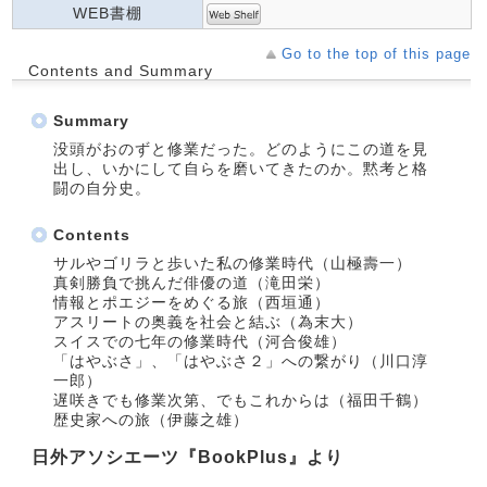
WEB書棚
Go to the top of this page
Contents and Summary
Summary
没頭がおのずと修業だった。どのようにこの道を見
出し、いかにして自らを磨いてきたのか。黙考と格
闘の自分史。
Contents
サルやゴリラと歩いた私の修業時代（山極壽一）
真剣勝負で挑んだ俳優の道（滝田栄）
情報とポエジーをめぐる旅（西垣通）
アスリートの奥義を社会と結ぶ（為末大）
スイスでの七年の修業時代（河合俊雄）
「はやぶさ」、「はやぶさ２」への繋がり（川口淳
一郎）
遅咲きでも修業次第、でもこれからは（福田千鶴）
歴史家への旅（伊藤之雄）
日外アソシエーツ『BookPlus』より