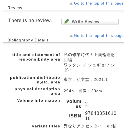
Go to the top of this page
Review
There is no review.
Go to the top of this page
Bibliography Details
title and statement of
私の修業時代 / 上廣倫理財
responsibility area
団編
ワタクシ ノ シュギョウ ジ
ダイ
publication,distributio
東京 : 弘文堂 , 2021.1
n,etc.,area
physical description
294p : 肖像 ; 20cm
area
Volume Information
volum
2
es
97843351610
ISBN
18
variant titles
異なりアクセスタイトル:私