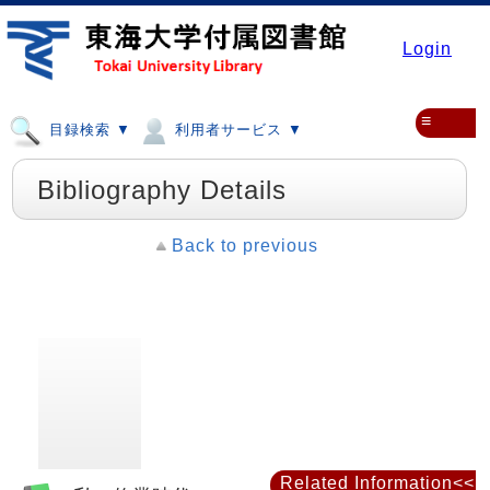
Login
≡
目録検索 ▼
利用者サービス ▼
Bibliography Details
Back to previous
Related Information<<