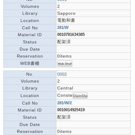
Volumes
2
Library
Sapporo
電動和書
Location
Call No
281/W
Material ID
0010781634385
配架済
Status
Due Date
Reservation
0items
WEB書棚
No.
0002
Volumes
2
Library
Central
Conste
Location
Call No
281/W/2
Material ID
0010014925419
配架済
Status
Due Date
Reservation
0items