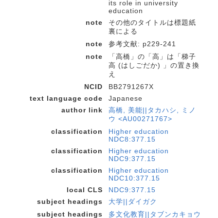
its role in university
education
note
その他のタイトルは標題紙
裏による
note
参考文献: p229-241
note
「高橋」の「高」は「梯子
高 (はしごだか) 」の置き換
え
NCID
BB2791267X
text language code
Japanese
author link
高橋, 美能||タカハシ, ミノ
ウ <AU00271767>
classification
Higher education
NDC8:377.15
classification
Higher education
NDC9:377.15
classification
Higher education
NDC10:377.15
local CLS
NDC9:377.15
subject headings
大学||ダイガク
subject headings
多文化教育||タブンカキョウ