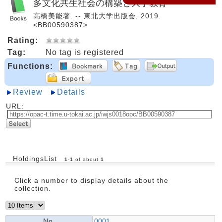
多文化共生社会の構築と大学教育
高橋美能著. -- 東北大学出版会, 2019.
<BB00590387>
Rating:
Tag:
No tag is registered
Functions:
Review
Details
URL:
HoldingsList
1
-
1
of about
1
Click a number to display details about the
collection.
No.
0001