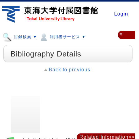
Login
≡
目録検索 ▼
利用者サービス ▼
Bibliography Details
Back to previous
Related Information<<