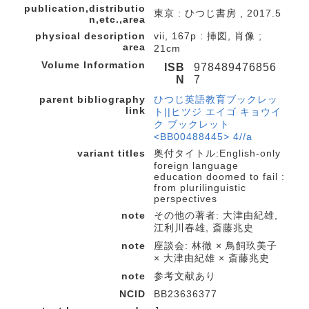
publication,distributio
東京 : ひつじ書房 , 2017.5
n,etc.,area
physical description
vii, 167p : 挿図, 肖像 ;
area
21cm
Volume Information
ISB
978489476856
N
7
parent bibliography
ひつじ英語教育ブックレッ
link
ト||ヒツジ エイゴ キョウイ
ク ブックレット
<BB00488445> 4//a
variant titles
奥付タイトル:English-only
foreign language
education doomed to fail :
from plurilinguistic
perspectives
note
その他の著者: 大津由紀雄,
江利川春雄, 斎藤兆史
note
座談会: 林徹 × 鳥飼玖美子
× 大津由紀雄 × 斎藤兆史
note
参考文献あり
NCID
BB23636377