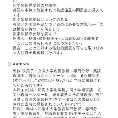
か
新学習指導要領の危険性
英語を本気で勉強すれば英語偏重の問題点が見えて
くる
新学習指導要領についての意見
母語と外国語を結びつけるのに必要な意識化―「文
は構造を持つ」を例として
新学習指導要領を読んで
座談会 林徹×鳥飼玖美子×大津由紀雄×斎藤兆史
「ことばのおもしろさに気づかせたい」
提言 ことばに対する能動的態度を育てる取り組み
４人組獅子奮迅録（その４）
Authors
鳥飼 玖美子：立教大学名誉教授。専門分野：英語
教育学、言語コミュニケーション論、通訳翻訳学
(本データはこの書籍が刊行された当時に掲載され
ていたものです)
大津 由紀雄：明海大学副学長、同大学複言語・複
文化教育センター長、慶應義塾大学名誉教授。専門
分野：言語の認知科学(本データはこの書籍が刊行
された当時に掲載されていたものです)
江利川 春雄：和歌山大学教育学部教授。専門分
野：英語教育学、英語教育政策史(本データはこの