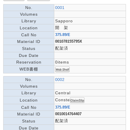
No.
0001
Volumes
Library
Sapporo
開 架
Location
Call No
375.89/E
Material ID
001078155795X
配架済
Status
Due Date
Reservation
0items
WEB書棚
No.
0002
Volumes
Library
Central
Conste
Location
Call No
375.89/E
Material ID
0010014764407
配架済
Status
Due Date