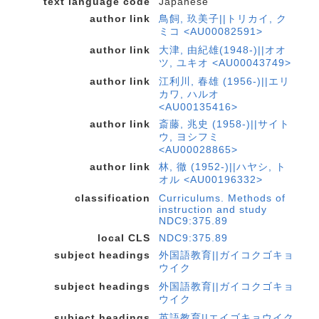
text language code
Japanese
author link
鳥飼, 玖美子||トリカイ, ク
ミコ <AU00082591>
author link
大津, 由紀雄(1948-)||オオ
ツ, ユキオ <AU00043749>
author link
江利川, 春雄 (1956-)||エリ
カワ, ハルオ
<AU00135416>
author link
斎藤, 兆史 (1958-)||サイト
ウ, ヨシフミ
<AU00028865>
author link
林, 徹 (1952-)||ハヤシ, ト
オル <AU00196332>
classification
Curriculums. Methods of
instruction and study
NDC9:375.89
local CLS
NDC9:375.89
subject headings
外国語教育||ガイコクゴキョ
ウイク
subject headings
外国語教育||ガイコクゴキョ
ウイク
subject headings
英語教育||エイゴキョウイク