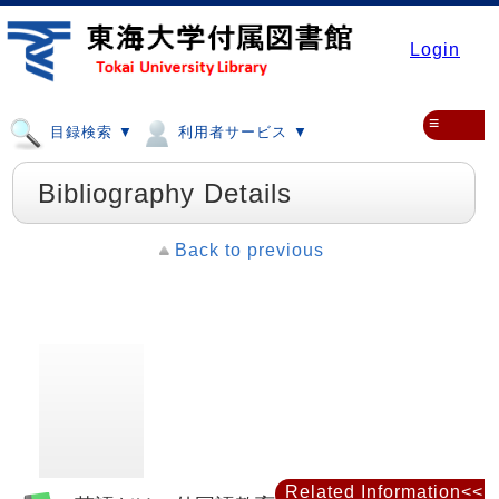
Login
≡
目録検索 ▼
利用者サービス ▼
Bibliography Details
Back to previous
Related Information<<