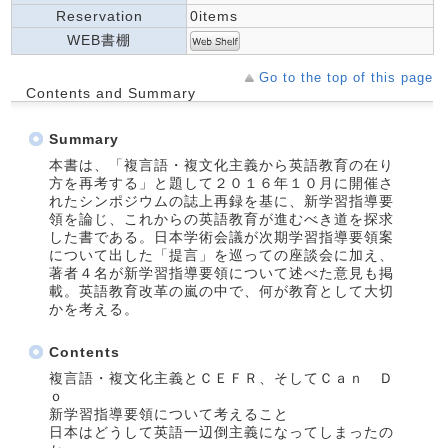
Reservation
0items
WEB書棚
Go to the top of this page
Contents and Summary
Summary
本書は、「複言語・複文化主義から英語教育の在り
方を再考する」と題して２０１６年１０月に開催さ
れたシンポジウムの誌上再録を基に、新学習指導要
領を論じ、これからの英語教育が進むべき道を探求
した書である。日本学術会議が次期学習指導要領案
について出した「提言」を巡っての座談会に加え、
著者４名が新学習指導要領について述べた意見も掲
載。英語教育改革の嵐の中で、何が教育として大切
かを考える。
Contents
複言語・複文化主義とＣＥＦＲ、そしてＣａｎ Ｄ
ｏ
新学習指導要領について考えること
日本はどうして英語一辺倒主義になってしまったの