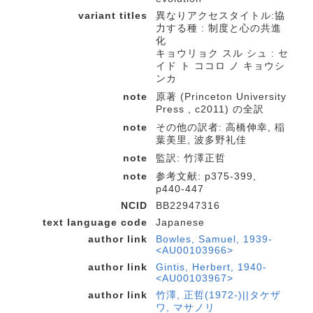
variant titles
異なりアクセスタイトル:協
力する種 : 制度と心の共進
化
キョウリョク スル シュ : セ
イド ト ココロ ノ キョウシ
ンカ
note
原著 (Princeton University
Press , c2011) の全訳
note
その他の訳者: 高橋伸幸, 稲
葉美里, 波多野礼佳
note
監訳: 竹澤正哲
note
参考文献: p375-399,
p440-447
NCID
BB22947316
text language code
Japanese
author link
Bowles, Samuel, 1939-
<AU00103966>
author link
Gintis, Herbert, 1940-
<AU00103967>
author link
竹澤, 正哲(1972-)||タケザ
ワ, マサノリ