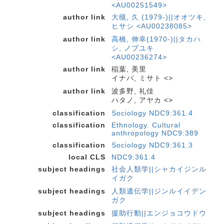
<AU00251549>
author link
大槻, 久 (1979-)||オオツキ,
ヒサシ <AU00238085>
author link
高橋, 伸幸(1970-)||タカハ
シ, ノブユキ
<AU00236274>
author link
稲葉, 美里
イナバ, ミサト <>
author link
波多野, 礼佳
ハタノ, アヤカ <>
classification
Sociology NDC9:361.4
classification
Ethnology. Cultural
anthropology NDC9:389
classification
Sociology NDC9:361.3
local CLS
NDC9:361.4
subject headings
社会人類学||シャカイジンル
イガク
subject headings
人類遺伝学||ジンルイイデン
ガク
subject headings
援助行動||エンジョコウドウ