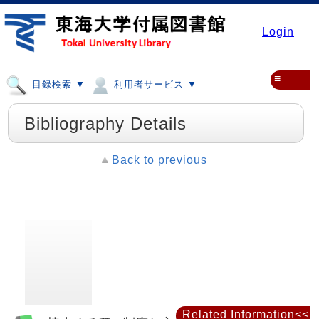
Login
≡
目録検索 ▼
利用者サービス ▼
Bibliography Details
Back to previous
Related Information<<