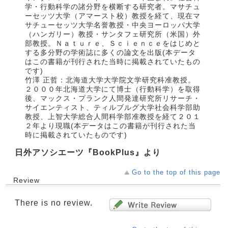
学・行動科学の諸分野を横断する研究者。マサチュ
ーセッツ大学（アマースト校）教授を経て、現在マ
サチューセッツ大学名誉教授・中央ヨーロッパ大学
（ハンガリー）教授・サンタフェ研究所（米国）外
部教授。Ｎａｔｕｒｅ、Ｓｃｉｅｎｃｅをはじめと
する多分野の学術誌に多くの論文を出版(本データ
はこの書籍が刊行された当時に掲載されていたもの
です)
竹澤 正哲：北海道大学大学院文学研究科准教授。
２０００年北海道大学にて博士（行動科学）を取得
後、マックス・プランク人間発達研究所リサーチ・
サイエンティスト、ティルブルグ大学社会科学部助
教授、上智大学総合人間科学部准教授を経て２０１
２年より現職(本データはこの書籍が刊行された当
時に掲載されていたものです)
日外アソシエーツ『BookPlus』より
Go to the top of this page
Review
There is no review.