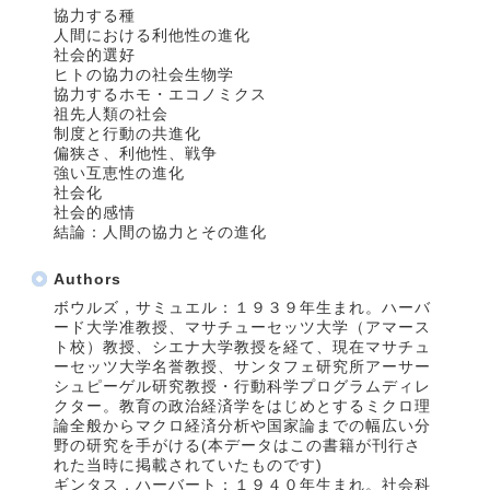
協力する種
人間における利他性の進化
社会的選好
ヒトの協力の社会生物学
協力するホモ・エコノミクス
祖先人類の社会
制度と行動の共進化
偏狭さ、利他性、戦争
強い互恵性の進化
社会化
社会的感情
結論：人間の協力とその進化
Authors
ボウルズ，サミュエル：１９３９年生まれ。ハーバ
ード大学准教授、マサチューセッツ大学（アマース
ト校）教授、シエナ大学教授を経て、現在マサチュ
ーセッツ大学名誉教授、サンタフェ研究所アーサー
シュピーゲル研究教授・行動科学プログラムディレ
クター。教育の政治経済学をはじめとするミクロ理
論全般からマクロ経済分析や国家論までの幅広い分
野の研究を手がける(本データはこの書籍が刊行さ
れた当時に掲載されていたものです)
ギンタス，ハーバート：１９４０年生まれ。社会科