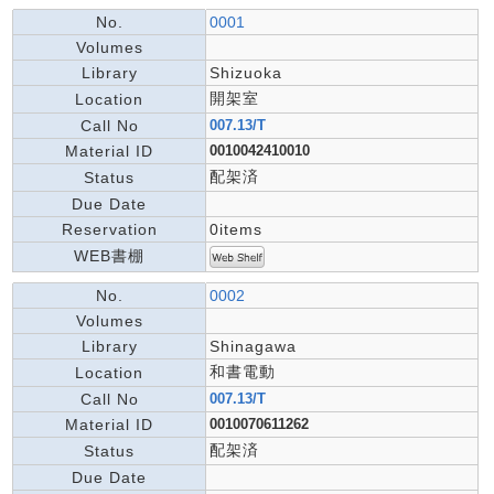
No.
0001
Volumes
Library
Shizuoka
開架室
Location
Call No
007.13/T
Material ID
0010042410010
配架済
Status
Due Date
Reservation
0items
WEB書棚
No.
0002
Volumes
Library
Shinagawa
和書電動
Location
Call No
007.13/T
Material ID
0010070611262
配架済
Status
Due Date