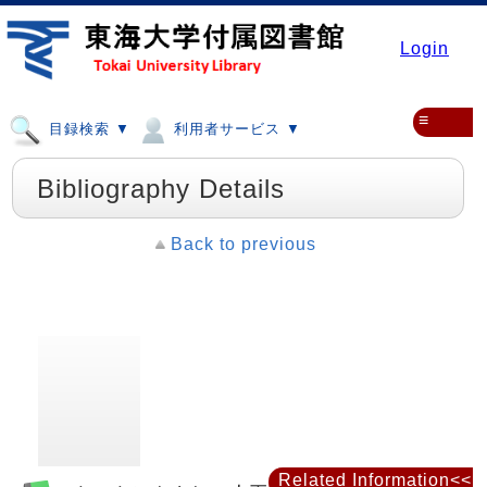
Login
≡
目録検索 ▼
利用者サービス ▼
Bibliography Details
Back to previous
Related Information<<