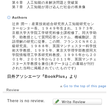
第６章 人工知能の未解決問題と突破策
第７章 人工知能が溶け込んだ社会の将来像
Authors
辻井 潤一：産業技術総合研究所人工知能研究セン
ターセンター長。１９４９年生まれ。１９７３年、
京都大学大学院工学研究科修士課程修了。同大学助
手、助教授として質問応答システム、機械翻訳、言
語理解の研究に従事。この間、フランスＣＮＲＣ上
級研究員。１９８８年、英国マンチェスター科学技
術大学教授。１９９５年、東京大学理学部教授同大
学院情報理工学系研究科教授。１９９５年から２０
０１年、２００５年から２０１１年、英国マンチェ
スター大学教授を兼任(本データはこの書籍が刊行
された当時に掲載されていたものです)
日外アソシエーツ『BookPlus』より
Go to the top of this page
Review
There is no review.