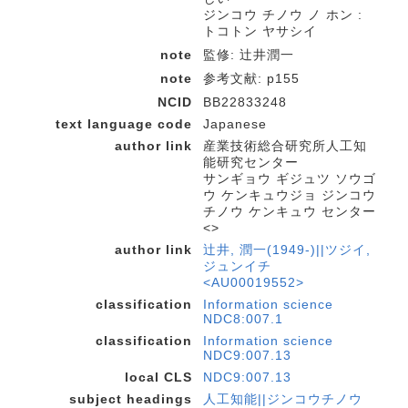
ジンコウ チノウ ノ ホン :
トコトン ヤサシイ
note
監修: 辻井潤一
note
参考文献: p155
NCID
BB22833248
text language code
Japanese
author link
産業技術総合研究所人工知
能研究センター
サンギョウ ギジュツ ソウゴ
ウ ケンキュウジョ ジンコウ
チノウ ケンキュウ センター
<>
author link
辻井, 潤一(1949-)||ツジイ,
ジュンイチ
<AU00019552>
classification
Information science
NDC8:007.1
classification
Information science
NDC9:007.13
local CLS
NDC9:007.13
subject headings
人工知能||ジンコウチノウ