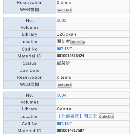
Reservation
0items
WEB書棚
No.
0003
Volumes
Library
12Gokan
開架室
Location
Call No
007.13/T
Material ID
0010014616424
配架済
Status
Due Date
Reservation
0items
WEB書棚
No.
0004
Volumes
Library
Central
【外部書庫】開架室
Location
Call No
007.13/T
Material ID
0010014617587