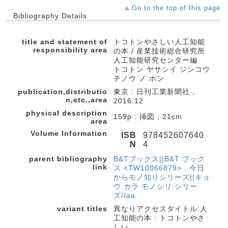
Go to the top of this page
Bibliography Details
title and statement of
トコトンやさしい人工知能
responsibility area
の本 / 産業技術総合研究所
人工知能研究センター編
トコトン ヤサシイ ジンコウ
チノウ ノ ホン
publication,distributio
東京 : 日刊工業新聞社 ,
n,etc.,area
2016.12
physical description
159p : 挿図 ; 21cm
area
Volume Information
ISB
978452607640
N
4
parent bibliography
B&Tブックス||B&T ブック
link
ス <TW10066879> . 今日
からモノ知りシリーズ||キョ
ウ カラ モノシリ シリー
ズ//aa
variant titles
異なりアクセスタイトル:人
工知能の本 : トコトンやさ
しい