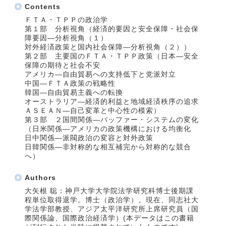
Contents
ＦＴＡ・ＴＰＰの政治学
第１部 分析視角（経済的要因と安全保障・社会保
障要因―分析視角（１）
対外経済政策と国内社会保障―分析視角（２））
第２部 主要国のＦＴＡ・ＴＰＰ政策（日本―安全
保障の期待と社会不安
アメリカ―自由貿易への支持低下と党派対立
中国―ＦＴＡ政策の戦略性
韓国―自由貿易主義への転換
オーストラリア―経済的利益と地域経済秩序の追求
ＡＳＥＡＮ―自己変革と中心性の模索）
第３部 ２国間関係―バッファー・システムの変化
（日米関係―アメリカの政策機構における均衡化
日中関係―派閥政治の変容と対外政策
日韓関係―非対称的な相互補完から対称的な競合
へ）
Authors
大矢根 聡：神戸大学大学院法学研究科博士後期課
程単位取得退学。博士（政治学）。現在、同志社大
学法学部教授、アジア太平洋研究所上席研究員（国
際関係論、国際政治経済学）(本データはこの書籍