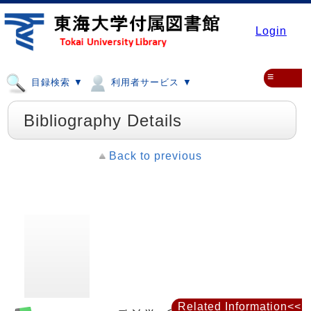
Login
≡
目録検索 ▼
利用者サービス ▼
Bibliography Details
Back to previous
Related Information<<