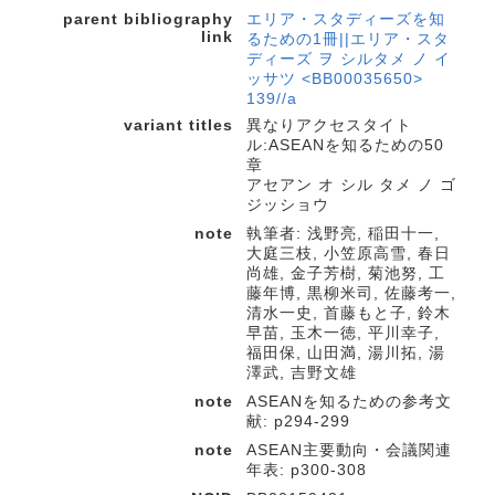
parent bibliography
エリア・スタディーズを知
link
るための1冊||エリア・スタ
ディーズ ヲ シルタメ ノ イ
ッサツ <BB00035650>
139//a
variant titles
異なりアクセスタイト
ル:ASEANを知るための50
章
アセアン オ シル タメ ノ ゴ
ジッショウ
note
執筆者: 浅野亮, 稲田十一,
大庭三枝, 小笠原高雪, 春日
尚雄, 金子芳樹, 菊池努, 工
藤年博, 黒柳米司, 佐藤考一,
清水一史, 首藤もと子, 鈴木
早苗, 玉木一徳, 平川幸子,
福田保, 山田満, 湯川拓, 湯
澤武, 吉野文雄
note
ASEANを知るための参考文
献: p294-299
note
ASEAN主要動向・会議関連
年表: p300-308