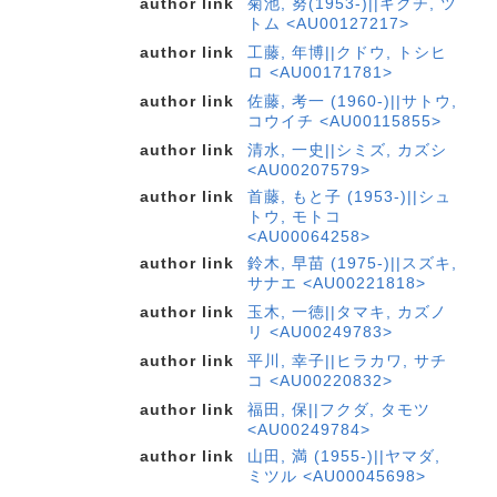
author link
菊池, 努(1953-)||キクチ, ツ
トム <AU00127217>
author link
工藤, 年博||クドウ, トシヒ
ロ <AU00171781>
author link
佐藤, 考一 (1960-)||サトウ,
コウイチ <AU00115855>
author link
清水, 一史||シミズ, カズシ
<AU00207579>
author link
首藤, もと子 (1953-)||シュ
トウ, モトコ
<AU00064258>
author link
鈴木, 早苗 (1975-)||スズキ,
サナエ <AU00221818>
author link
玉木, 一徳||タマキ, カズノ
リ <AU00249783>
author link
平川, 幸子||ヒラカワ, サチ
コ <AU00220832>
author link
福田, 保||フクダ, タモツ
<AU00249784>
author link
山田, 満 (1955-)||ヤマダ,
ミツル <AU00045698>