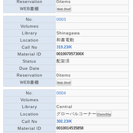
Reservation
0items
WEB書棚
No.
0003
Volumes
Library
Shinagawa
和書電動
Location
Call No
319.23/K
Material ID
001007057300X
配架済
Status
Due Date
Reservation
0items
WEB書棚
No.
0004
Volumes
Library
Central
グローバルコーナー
Location
Call No
302.23/K
Material ID
0010014535858