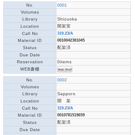
No.
0001
Volumes
Library
Shizuoka
開架室
Location
Call No
319.23/A
Material ID
0010042381045
配架済
Status
Due Date
Reservation
0items
WEB書棚
No.
0002
Volumes
Library
Sapporo
開 架
Location
Call No
319.23/A
Material ID
0010781519659
配架済
Status
Due Date