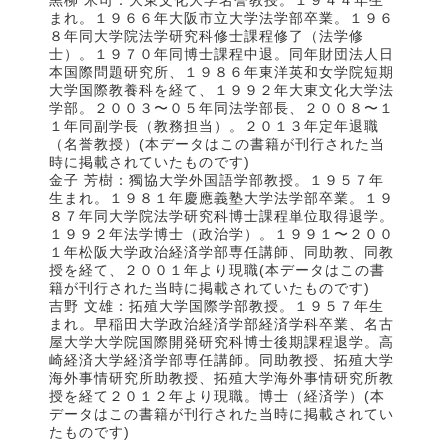
黒柳 米司：大東文化大学名誉教授。１９４４年生
まれ。１９６６年大阪市立大学法学部卒業。１９６
８年同大学院法学研究科修士課程修了（法学修
士）。１９７０年同博士課程中退。同年財団法人日
本国際問題研究所、１９８６年東洋英和女学院短期
大学国際教養科を経て、１９９２年大東文化大学法
学部。２００３〜０５年同法学部長、２００８〜１
１年同副学長（教務担当）。２０１３年定年退職
（名誉教授）(本データはこの書籍が刊行された当
時に掲載されていたものです)
金子 芳樹：獨協大学外国語学部教授。１９５７年
生まれ。１９８１年慶應義塾大学法学部卒業。１９
８７年同大学院法学研究科博士課程単位取得退学。
１９９２年法学博士（政治学）。１９９１〜２００
１年松阪大学政治経済学部専任講師、同助教、同教
授を経て、２００１年より現職(本データはこの書
籍が刊行された当時に掲載されていたものです)
吉野 文雄：拓殖大学国際学部教授。１９５７年生
まれ。早稲田大学政治経済学部経済学科卒業、名古
屋大学大学院国際開発研究科博士後期課程退学。高
崎経済大学経済学部専任講師。同助教授、拓殖大学
海外事情研究所助教授、拓殖大学海外事情研究所教
授を経て２０１２年より現職。博士（経済学）(本
データはこの書籍が刊行された当時に掲載されてい
たものです)