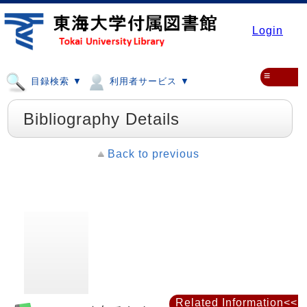
Login
≡
目録検索 ▼
利用者サービス ▼
Bibliography Details
Back to previous
Related Information<<