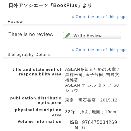
日外アソシエーツ『BookPlus』より
Go to the top of this page
Review
There is no review.
Go to the top of this page
Bibliography Details
title and statement of
ASEANを知るための50章 /
responsibility area
黒柳米司, 金子芳樹, 吉野文
雄編著
ASEAN オ シル タメ ノ 50
ショウ
publication,distributio
東京 : 明石書店 , 2015.12
n,etc.,area
physical description
322p : 挿図, 地図 ; 19cm
area
Volume Information
ISB
978475034269
N
6