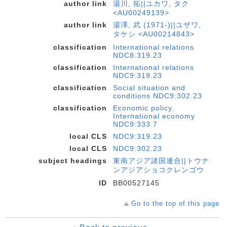
author link
湯川, 拓||ユカワ, タク
<AU00249139>
author link
湯澤, 武 (1971-)||ユザワ,
タケシ <AU00214843>
classification
International relations
NDC8:319.23
classification
International relations
NDC9:319.23
classification
Social situation and
conditions NDC9:302.23
classification
Economic policy.
International economy
NDC9:333.7
local CLS
NDC9:319.23
local CLS
NDC9:302.23
subject headings
東南アジア諸国連合||トウナ
ンアジアショコクレンゴウ
ID
BB00527145
Go to the top of this page