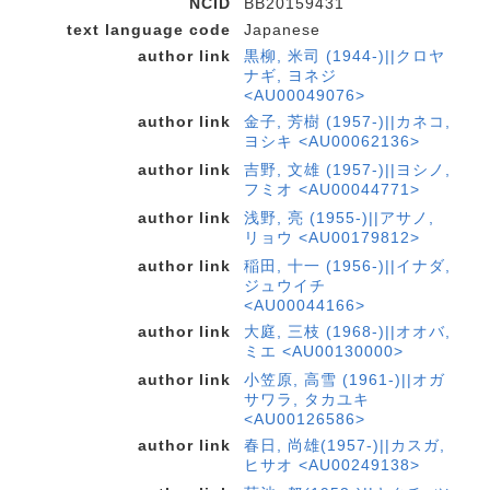
NCID
BB20159431
text language code
Japanese
author link
黒柳, 米司 (1944-)||クロヤ
ナギ, ヨネジ
<AU00049076>
author link
金子, 芳樹 (1957-)||カネコ,
ヨシキ <AU00062136>
author link
吉野, 文雄 (1957-)||ヨシノ,
フミオ <AU00044771>
author link
浅野, 亮 (1955-)||アサノ,
リョウ <AU00179812>
author link
稲田, 十一 (1956-)||イナダ,
ジュウイチ
<AU00044166>
author link
大庭, 三枝 (1968-)||オオバ,
ミエ <AU00130000>
author link
小笠原, 高雪 (1961-)||オガ
サワラ, タカユキ
<AU00126586>
author link
春日, 尚雄(1957-)||カスガ,
ヒサオ <AU00249138>