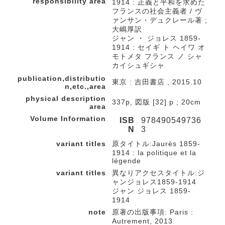
responsibility area
1914 : 正義と平和を求めた
フランスの社会主義者 / ヴ
ァンサン・デュクレール著 ;
大嶋厚訳
ジャン ・ ジョレス 1859-
1914 : セイギ ト ヘイワ オ
モトメタ フランス ノ シャ
カイシュギシャ
publication,distributio
東京 : 吉田書店 , 2015.10
n,etc.,area
physical description
337p, 図版 [32] p ; 20cm
area
Volume Information
ISB
978490549736
N
3
variant titles
原タイトル:Jaurès 1859-
1914 : la politique et la
légende
variant titles
異なりアクセスタイトル:ジ
ャンジョレス1859-1914
ジャン ジョレス 1859-
1914
note
原著の出版事項: Paris :
Autrement, 2013