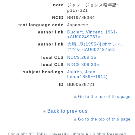
note
ジャン・ジョレス略年譜:
p317-321
NCID
BB19735364
text language code
Japanese
author link
Duclert, Vincent, 1961-
<AU00249757>
author link
大嶋, 厚(1955-)||オオシマ,
アツシ <AU00249758>
local CLS
NDC9:289.35
local CLS
NDC9:309.335
subject headings
Jaurès, Jean
Léon(1859〜1914)
ID
BB00528721
Go to the top of this page
Back to previous
Go to the top of this page
Copyright (C) Tokai University Library All Rights Reserved.