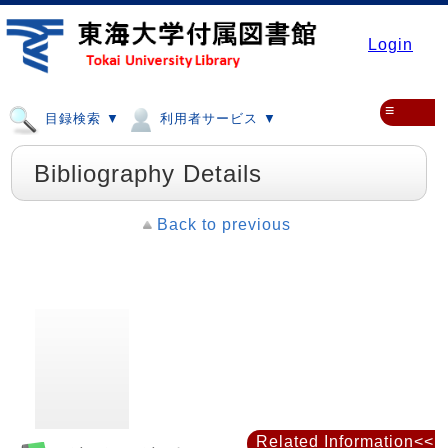
Login
≡
目録検索 ▼
利用者サービス ▼
Bibliography Details
Back to previous
Related Information<<