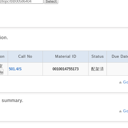
ion.
ion
Call No
Material ID
Status
Due Dat
室
配架済
501.4/S
0010014755173
Go
d summary.
Go