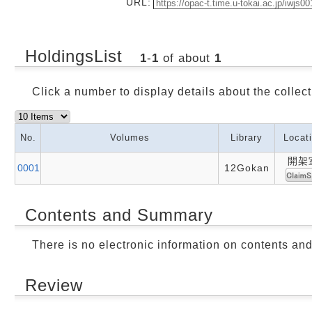
URL:
HoldingsList
1
-
1
of about
1
Click a number to display details about the collect
No.
Volumes
Library
Locat
開架
0001
12Gokan
Contents and Summary
There is no electronic information on contents an
Review