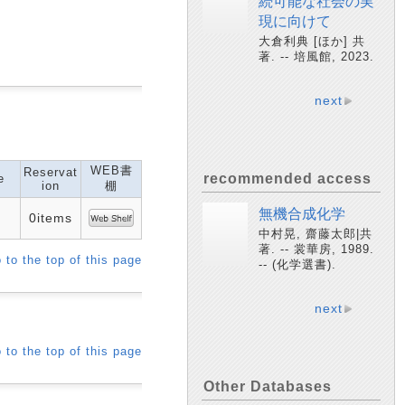
続可能な社会の実
現に向けて
大倉利典 [ほか] 共
著. -- 培風館, 2023.
next
WEB書
Reservat
recommended access
e
ion
棚
無機合成化学
0items
中村晃, 齋藤太郎|共
著. -- 裳華房, 1989.
 to the top of this page
-- (化学選書).
next
 to the top of this page
Other Databases