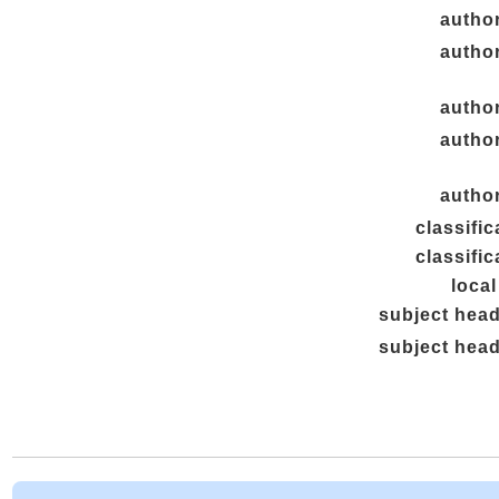
author
author
author
author
author
classific
classific
loca
subject hea
subject hea