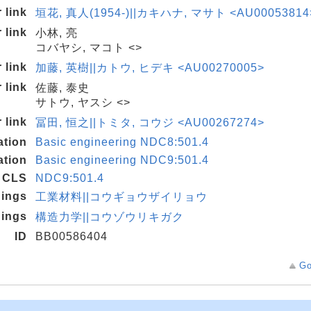
 link
垣花, 真人(1954-)||カキハナ, マサト <AU00053814
 link
小林, 亮
コバヤシ, マコト <>
 link
加藤, 英樹||カトウ, ヒデキ <AU00270005>
 link
佐藤, 泰史
サトウ, ヤスシ <>
 link
冨田, 恒之||トミタ, コウジ <AU00267274>
ation
Basic engineering NDC8:501.4
ation
Basic engineering NDC9:501.4
l CLS
NDC9:501.4
dings
工業材料||コウギョウザイリョウ
dings
構造力学||コウゾウリキガク
ID
BB00586404
Go