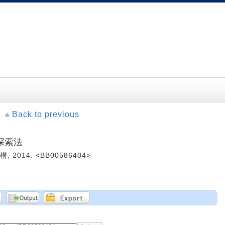
Back to previous
探索法
 2014. <BB00586404>