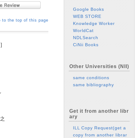
Google Books
WEB STORE
 to the top of this page
Knowledge Worker
WorldCat
NDLSearch
]
CiNii Books
Other Universities (NII)
same conditions
same bibliography
イ
Get it from another libr
ary
恒之
ILL Copy Request(get a
copy from another librar