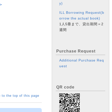
y)
>
ILL Borrowing Request(b
orrow the actual book)
1人5冊まで、貸出期間＝2
週間
Purchase Request
Additional Purchase Req
uest
QR code
 to the top of this page