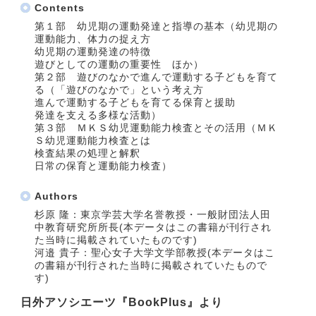
Contents
第１部 幼児期の運動発達と指導の基本（幼児期の
運動能力、体力の捉え方
幼児期の運動発達の特徴
遊びとしての運動の重要性 ほか）
第２部 遊びのなかで進んで運動する子どもを育て
る（「遊びのなかで」という考え方
進んで運動する子どもを育てる保育と援助
発達を支える多様な活動）
第３部 ＭＫＳ幼児運動能力検査とその活用（ＭＫ
Ｓ幼児運動能力検査とは
検査結果の処理と解釈
日常の保育と運動能力検査）
Authors
杉原 隆：東京学芸大学名誉教授・一般財団法人田
中教育研究所所長(本データはこの書籍が刊行され
た当時に掲載されていたものです)
河邉 貴子：聖心女子大学文学部教授(本データはこ
の書籍が刊行された当時に掲載されていたもので
す)
日外アソシエーツ『BookPlus』より