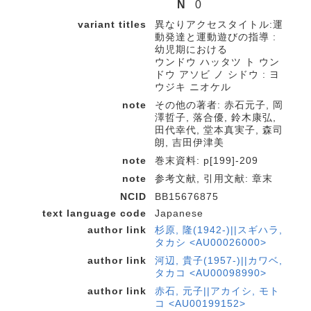
N
0
variant titles
異なりアクセスタイトル:運
動発達と運動遊びの指導 :
幼児期における
ウンドウ ハッタツ ト ウン
ドウ アソビ ノ シドウ : ヨ
ウジキ ニオケル
note
その他の著者: 赤石元子, 岡
澤哲子, 落合優, 鈴木康弘,
田代幸代, 堂本真実子, 森司
朗, 吉田伊津美
note
巻末資料: p[199]-209
note
参考文献, 引用文献: 章末
NCID
BB15676875
text language code
Japanese
author link
杉原, 隆(1942-)||スギハラ,
タカシ <AU00026000>
author link
河辺, 貴子(1957-)||カワベ,
タカコ <AU00098990>
author link
赤石, 元子||アカイシ, モト
コ <AU00199152>