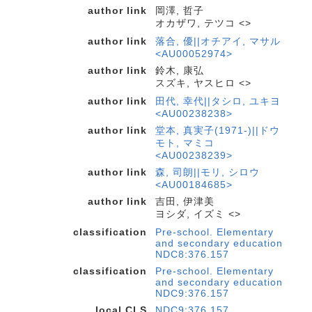
author link
岡澤, 哲子
オカザワ, テツコ <>
author link
落合, 優||オチアイ, マサル
<AU00052974>
author link
鈴木, 康弘
スズキ, ヤスヒロ <>
author link
田代, 幸代||タシロ, ユキヨ
<AU00238238>
author link
堂本, 真実子(1971-)||ドウ
モト, マミコ
<AU00238239>
author link
森, 司朗||モリ, シロウ
<AU00184685>
author link
吉田, 伊津美
ヨシダ, イズミ <>
classification
Pre-school. Elementary
and secondary education
NDC8:376.157
classification
Pre-school. Elementary
and secondary education
NDC9:376.157
local CLS
NDC9:376.157