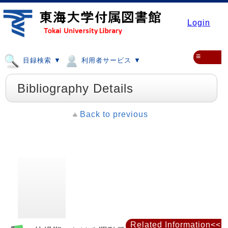
Login
≡
目録検索 ▼
利用者サービス ▼
Bibliography Details
Back to previous
Related Information<<