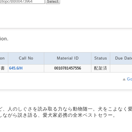
ion.
ion
Call No
Material ID
Status
Due Dat
和書
配架済
645.6/H
0010781457556
Go
ど、人のしぐさを読み取る力なら動物随一。犬をこよなく
しながら説き語る、愛犬家必携の全米ベストセラー。