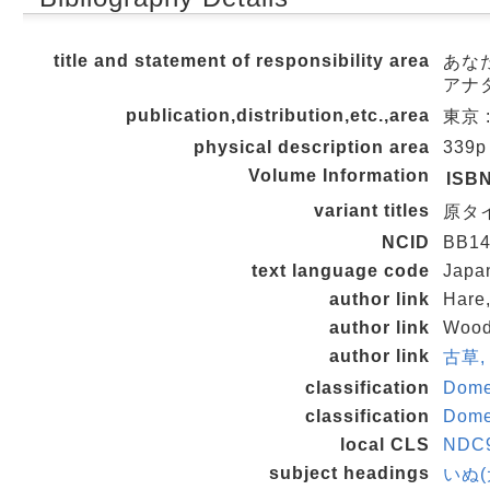
title and statement of responsibility area
あな
アナタ
publication,distribution,etc.,area
東京 :
physical description area
339p
Volume Information
ISB
variant titles
原タイト
NCID
BB14
text language code
Japa
author link
Hare,
author link
Wood
author link
古草,
classification
Dome
classification
Dome
local CLS
NDC9
subject headings
いぬ(