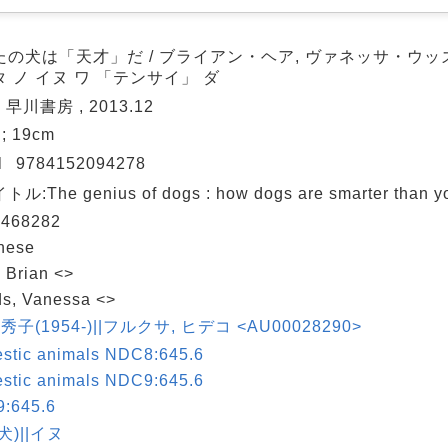
たの犬は「天才」だ / ブライアン・ヘア, ヴァネッサ・ウッズ
 ノ イヌ ワ 「テンサイ」 ダ
 早川書房 , 2013.12
 ; 19cm
N
9784152094278
ル:The genius of dogs : how dogs are smarter than yo
468282
nese
 Brian <>
s, Vanessa <>
 秀子(1954-)||フルクサ, ヒデコ <AU00028290>
stic animals NDC8:645.6
stic animals NDC9:645.6
:645.6
犬)||イヌ