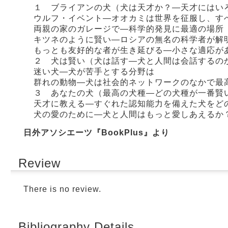
１ ブライアンの犬（犬は天才か？―天才にはい
ウルフ・イベント―オオカミは世界を征服し、す
両親の家のガレージで―科学的発見に最適の場所
キツネのように賢い―ロシアの無名の科学者が解
もっとも友好的な者が生き延びる―小さな適応が
２ 犬は賢い（犬は話す―犬と人間は会話するの
迷い犬―犬が苦手とする分野は
群れの動物―犬は社会的ネットワークのなかで最
３ あなたの犬（最高の犬種―どの犬種が一番賢
天才に教える―すぐれた認知能力を備えた犬をど
犬の愛のために―犬と人間はもっと愛しあえるか
日外アソシエーツ『BookPlus』より
Review
There is no review.
Bibliography Details