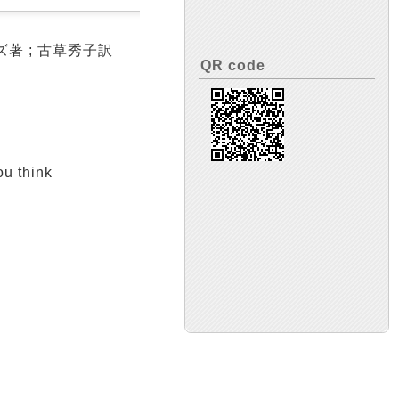
著 ; 古草秀子訳
QR code
u think