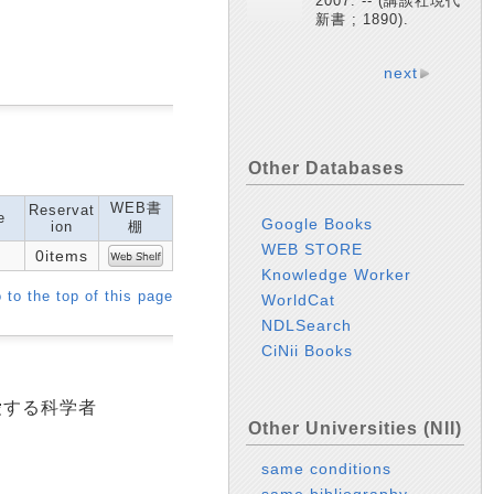
2007. -- (講談社現代
新書 ; 1890).
next
Other Databases
WEB書
Reservat
e
Google Books
ion
棚
WEB STORE
0items
Knowledge Worker
 to the top of this page
WorldCat
NDLSearch
CiNii Books
愛する科学者
Other Universities (NII)
same conditions