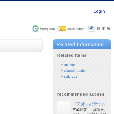
Login
Related Information
Related Items
author
classification
subject
recommended access
「天才」の育て方
五嶋節著. -- 講談社,