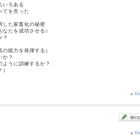
ろいろある
べてを失った
明した家畜化の秘密
あなたを成功させる）
か？
高の能力を発揮する）
いか？
のように訓練するか？
？）
Go
Go