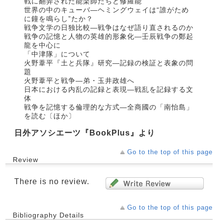
戦に翻弄された能楽師たちと修羅能
世界の中のキューバ―ヘミングウェイは“誰がため
に鐘を鳴らし”たか？
戦争文学の日独比較―戦争はなぜ語り直されるのか
戦争の記憶と人物の英雄的形象化―壬辰戦争の鄭起
龍を中心に
「中津隊」について
火野葦平『土と兵隊』研究―記録の検証と表象の問
題
火野葦平と戦争―弟・玉井政雄へ
日本における内乱の記録と表現―戦乱を記録する文
体
戦争を記憶する倫理的な方式―全商國の「南怡島」
を読む〔ほか〕
日外アソシエーツ『BookPlus』より
Go to the top of this page
Review
There is no review.
Go to the top of this page
Bibliography Details