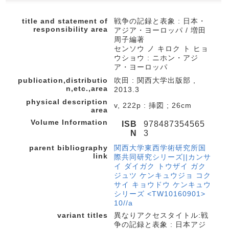
title and statement of
戦争の記録と表象 : 日本・
responsibility area
アジア・ヨーロッパ / 増田
周子編著
センソウ ノ キロク ト ヒョ
ウショウ : ニホン・アジ
ア・ヨーロッパ
publication,distributio
吹田 : 関西大学出版部 ,
n,etc.,area
2013.3
physical description
v, 222p : 挿図 ; 26cm
area
Volume Information
ISB
978487354565
N
3
parent bibliography
関西大学東西学術研究所国
link
際共同研究シリーズ||カンサ
イ ダイガク トウザイ ガク
ジュツ ケンキュウジョ コク
サイ キョウドウ ケンキュウ
シリーズ <TW10160901>
10//a
variant titles
異なりアクセスタイトル:戦
争の記録と表象 : 日本アジ