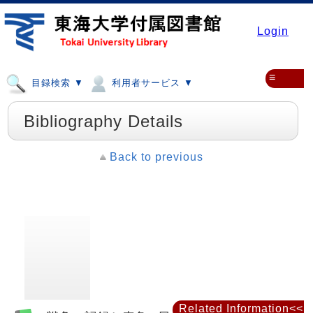
Login
≡
目録検索 ▼
利用者サービス ▼
Bibliography Details
Back to previous
Related Information<<