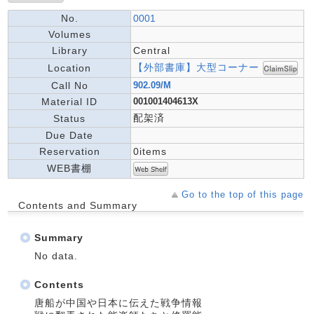
No.
0001
Volumes
Library
Central
【外部書庫】大型コーナー
Location
Call No
902.09/M
Material ID
001001404613X
配架済
Status
Due Date
Reservation
0items
WEB書棚
Go to the top of this page
Contents and Summary
Summary
No data.
Contents
唐船が中国や日本に伝えた戦争情報