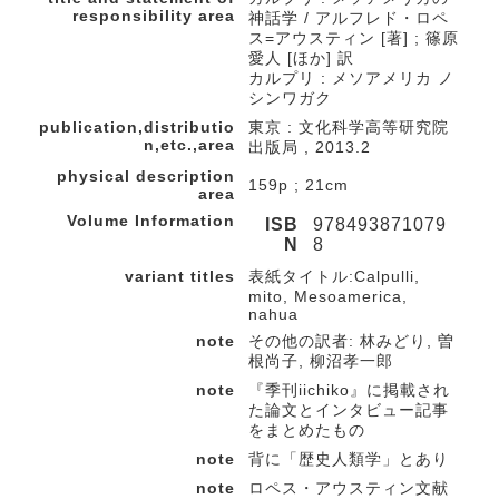
responsibility area
神話学 / アルフレド・ロペ
ス=アウスティン [著] ; 篠原
愛人 [ほか] 訳
カルプリ : メソアメリカ ノ
シンワガク
publication,distributio
東京 : 文化科学高等研究院
n,etc.,area
出版局 , 2013.2
physical description
159p ; 21cm
area
Volume Information
ISB
978493871079
N
8
variant titles
表紙タイトル:Calpulli,
mito, Mesoamerica,
nahua
note
その他の訳者: 林みどり, 曽
根尚子, 柳沼孝一郎
note
『季刊iichiko』に掲載され
た論文とインタビュー記事
をまとめたもの
note
背に「歴史人類学」とあり
note
ロペス・アウスティン文献