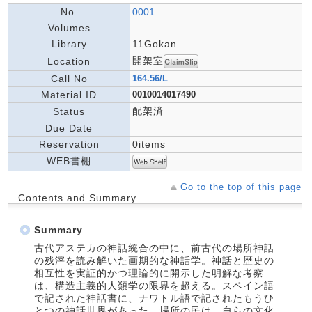
No.
0001
Volumes
Library
11Gokan
開架室
Location
Call No
164.56/L
Material ID
0010014017490
配架済
Status
Due Date
Reservation
0items
WEB書棚
Go to the top of this page
Contents and Summary
Summary
古代アステカの神話統合の中に、前古代の場所神話
の残滓を読み解いた画期的な神話学。神話と歴史の
相互性を実証的かつ理論的に開示した明解な考察
は、構造主義的人類学の限界を超える。スペイン語
で記された神話書に、ナワトル語で記されたもうひ
とつの神話世界があった。場所の民は、自らの文化