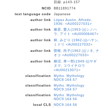
目録: p143-157
NCID
BB11891774
text language code
Japanese
author link
López Austin, Alfredo,
1936- <AU00227031>
author link
篠原, 愛人(1953-)||シノハ
ラ, アイト <AU00006467>
author link
林, みどり (1962-)||ハヤシ,
ミドリ <AU00227032>
author link
曽根, 尚子(1962-)||ソネ, ナ
オコ <AU00227033>
author link
柳沼, 孝一郎(1949-)||ヤギ
ヌマ, コウイチロウ
<AU00213071>
classification
Myths. Mythology
NDC8:164.57
classification
Myths. Mythology
NDC9:164.57
classification
Myths. Mythology
NDC9:164.56
local CLS
NDC9:164.56