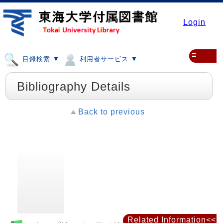
Login
≡
目録検索 ▼
利用者サービス ▼
Bibliography Details
Back to previous
Related Information<<