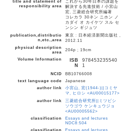
title and statement of
これから30年日本の課題を
responsibility area
解決する先進技術 / 小宮山
宏, 三菱総合研究所編著
コレカラ 30ネン ニホン ノ
カダイ オ カイケツ スル セ
ンシン ギジュツ
publication,distributio
東京 : 日本経済新聞出版社 ,
n,etc.,area
2012.11
physical description
204p ; 19cm
area
Volume Information
ISB
978453235540
N
1
NCID
BB10766008
text language code
Japanese
author link
小宮山, 宏(1944-)||コミヤ
マ, ヒロシ <AU00015177>
author link
三菱総合研究所||ミツビシ
ソウゴウ ケンキュウジョ
<AU00005562>
classification
Essays and lectures
NDC8:504
classification
Essays and lectures