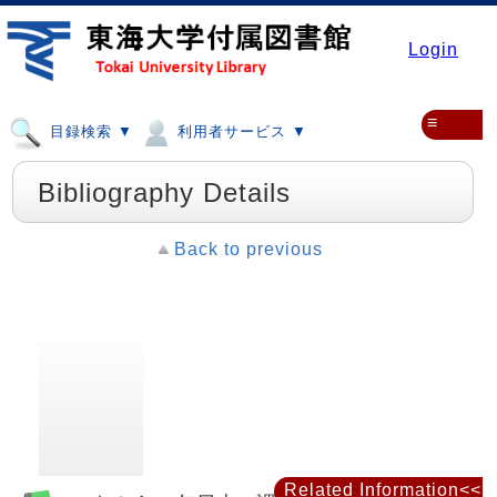
Login
≡
目録検索 ▼
利用者サービス ▼
Bibliography Details
Back to previous
Related Information<<