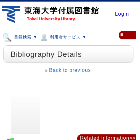
Login
≡
目録検索 ▼
利用者サービス ▼
Bibliography Details
Back to previous
Related Information<<