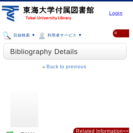
Login
≡
目録検索 ▼
利用者サービス ▼
Bibliography Details
Back to previous
Related Information<<