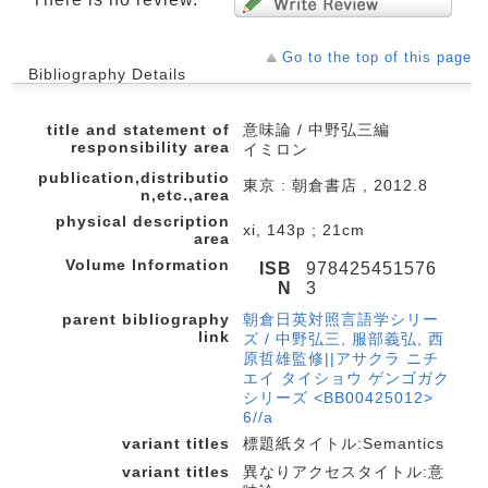
Go to the top of this page
Bibliography Details
title and statement of
意味論 / 中野弘三編
responsibility area
イミロン
publication,distributio
東京 : 朝倉書店 , 2012.8
n,etc.,area
physical description
xi, 143p ; 21cm
area
Volume Information
ISB
978425451576
N
3
parent bibliography
朝倉日英対照言語学シリー
link
ズ / 中野弘三, 服部義弘, 西
原哲雄監修||アサクラ ニチ
エイ タイショウ ゲンゴガク
シリーズ <BB00425012>
6//a
variant titles
標題紙タイトル:Semantics
variant titles
異なりアクセスタイトル:意