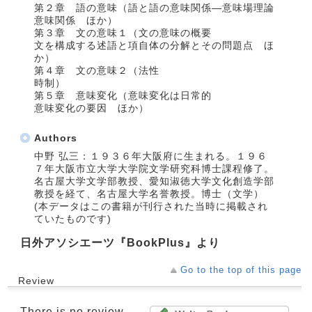
第２章 語の意味（語と語の意味関係―意味場理論
意味関係 ほか）
第３章 文の意味１（文の意味の概要
文を構成する述語と項自体の分解とその問題点 ほ
か）
第４章 文の意味２（法性
時制）
第５章 意味変化（意味変化は日常的
意味変化の要因 ほか）
Authors
中野 弘三：１９３６年大阪府に生まれる。１９６
７年大阪市立大学大学院文学研究科博士課程修了。
名古屋大学文学部教授、愛知淑徳大学文化創造学部
教授を経て、名古屋大学名誉教授。博士（文学）
(本データはこの書籍が刊行された当時に掲載され
ていたものです)
日外アソシエーツ『BookPlus』より
Go to the top of this page
Review
There is no review.