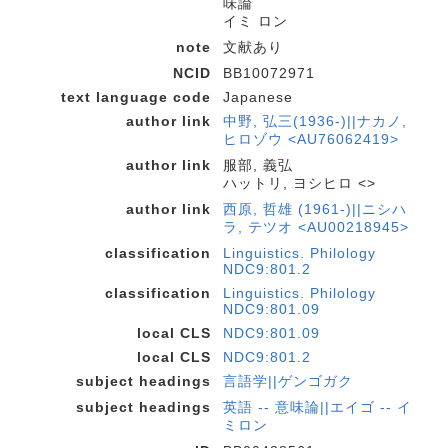
味論
イミ ロン
note
文献あり
NCID
BB10072971
text language code
Japanese
author link
中野, 弘三(1936-)||ナカノ,
ヒロゾウ <AU76062419>
author link
服部, 義弘
ハットリ, ヨシヒロ <>
author link
西原, 哲雄 (1961-)||ニシハ
ラ, テツオ <AU00218945>
classification
Linguistics. Philology
NDC9:801.2
classification
Linguistics. Philology
NDC9:801.09
local CLS
NDC9:801.09
local CLS
NDC9:801.2
subject headings
言語学||ゲンゴガク
subject headings
英語 -- 意味論||エイゴ -- イ
ミロン