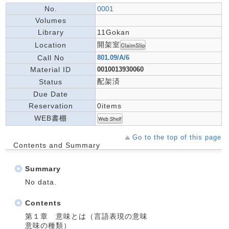
No.
0001
Volumes
Library
11Gokan
開架室
Location
Call No
801.09/A/6
Material ID
0010013930060
配架済
Status
Due Date
Reservation
0items
WEB書棚
Go to the top of this page
Contents and Summary
Summary
No data.
Contents
第１章 意味とは（言語表現の意味
意味の種類）