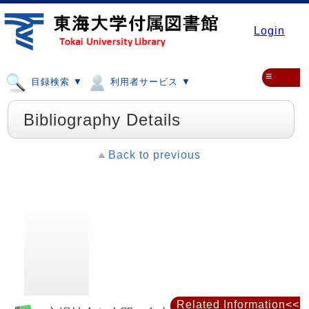
Login
≡
目録検索 ▼
利用者サービス ▼
Bibliography Details
Back to previous
Related Information<<