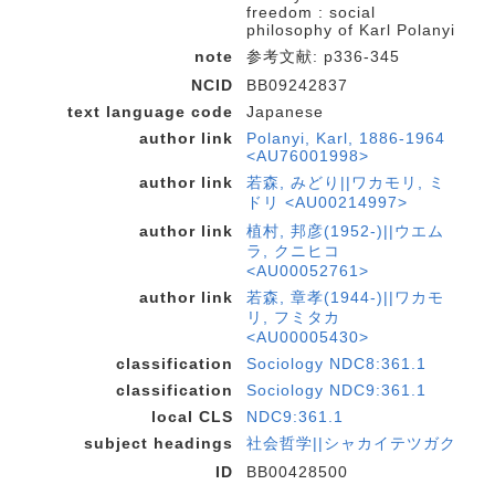
freedom : social
philosophy of Karl Polanyi
note
参考文献: p336-345
NCID
BB09242837
text language code
Japanese
author link
Polanyi, Karl, 1886-1964
<AU76001998>
author link
若森, みどり||ワカモリ, ミ
ドリ <AU00214997>
author link
植村, 邦彦(1952-)||ウエム
ラ, クニヒコ
<AU00052761>
author link
若森, 章孝(1944-)||ワカモ
リ, フミタカ
<AU00005430>
classification
Sociology NDC8:361.1
classification
Sociology NDC9:361.1
local CLS
NDC9:361.1
subject headings
社会哲学||シャカイテツガク
ID
BB00428500