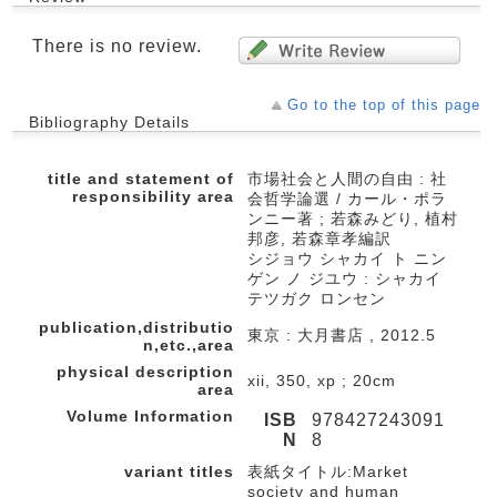
There is no review.
Go to the top of this page
Bibliography Details
title and statement of
市場社会と人間の自由 : 社
responsibility area
会哲学論選 / カール・ポラ
ンニー著 ; 若森みどり, 植村
邦彦, 若森章孝編訳
シジョウ シャカイ ト ニン
ゲン ノ ジユウ : シャカイ
テツガク ロンセン
publication,distributio
東京 : 大月書店 , 2012.5
n,etc.,area
physical description
xii, 350, xp ; 20cm
area
Volume Information
ISB
978427243091
N
8
variant titles
表紙タイトル:Market
society and human