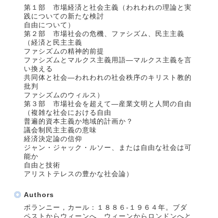
第１部 市場経済と社会主義（われわれの理論と実
践についての新たな検討
自由について）
第２部 市場社会の危機、ファシズム、民主主義
（経済と民主主義
ファシズムの精神的前提
ファシズムとマルクス主義用語―マルクス主義を言
い換える
共同体と社会―われわれの社会秩序のキリスト教的
批判
ファシズムのウィルス）
第３部 市場社会を超えて―産業文明と人間の自由
（複雑な社会における自由
普遍的資本主義か地域的計画か？
議会制民主主義の意味
経済決定論の信仰
ジャン・ジャック・ルソー、または自由な社会は可
能か
自由と技術
アリストテレスの豊かな社会論）
Authors
ポランニー，カール：１８８６‐１９６４年。ブダ
ペストからウィーンへ、ウィーンからロンドンへと