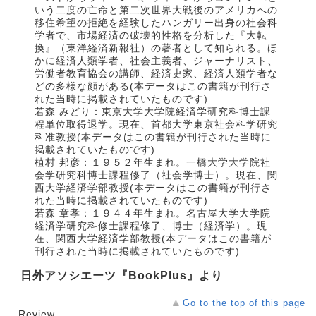
いう二度の亡命と第二次世界大戦後のアメリカへの
移住希望の拒絶を経験したハンガリー出身の社会科
学者で、市場経済の破壊的性格を分析した『大転
換』（東洋経済新報社）の著者として知られる。ほ
かに経済人類学者、社会主義者、ジャーナリスト、
労働者教育協会の講師、経済史家、経済人類学者な
どの多様な顔がある(本データはこの書籍が刊行さ
れた当時に掲載されていたものです)
若森 みどり：東京大学大学院経済学研究科博士課
程単位取得退学。現在、首都大学東京社会科学研究
科准教授(本データはこの書籍が刊行された当時に
掲載されていたものです)
植村 邦彦：１９５２年生まれ。一橋大学大学院社
会学研究科博士課程修了（社会学博士）。現在、関
西大学経済学部教授(本データはこの書籍が刊行さ
れた当時に掲載されていたものです)
若森 章孝：１９４４年生まれ。名古屋大学大学院
経済学研究科修士課程修了、博士（経済学）。現
在、関西大学経済学部教授(本データはこの書籍が
刊行された当時に掲載されていたものです)
日外アソシエーツ『BookPlus』より
Go to the top of this page
Review