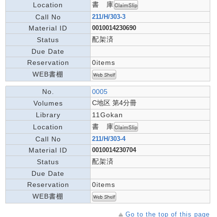
書 庫
Location
Call No
211/H/303-3
Material ID
0010014230690
配架済
Status
Due Date
Reservation
0items
WEB書棚
No.
0005
C地区 第4分冊
Volumes
Library
11Gokan
書 庫
Location
Call No
211/H/303-4
Material ID
0010014230704
配架済
Status
Due Date
Reservation
0items
WEB書棚
Go to the top of this page