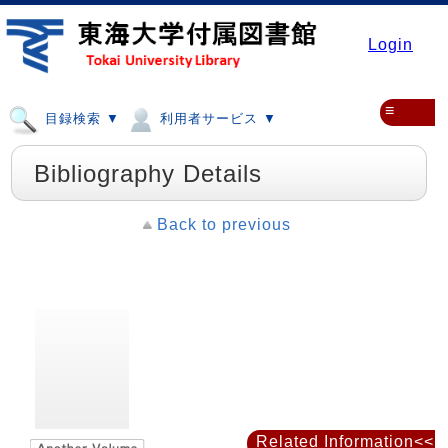
Login
≡
目録検索 ▼
利用者サービス ▼
Bibliography Details
Back to previous
Related Information<<