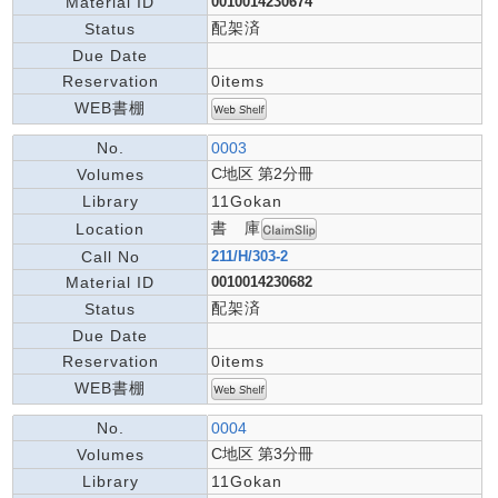
Material ID
0010014230674
配架済
Status
Due Date
Reservation
0items
WEB書棚
No.
0003
C地区 第2分冊
Volumes
Library
11Gokan
書 庫
Location
Call No
211/H/303-2
Material ID
0010014230682
配架済
Status
Due Date
Reservation
0items
WEB書棚
No.
0004
C地区 第3分冊
Volumes
Library
11Gokan