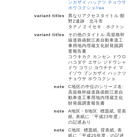
ンカザイ ハックツ チョウサ
ホウコクショ//aa
variant titles
異なりアクセスタイトル:館
野2遺跡 : 北斗市
タテノ 2 イセキ : ホクトシ
variant titles
その他のタイトル:高規格幹
線道路函館江差自動車道工
事用地内埋蔵文化財発掘調
査報告書
コウキカク カンセン ドウロ
ハコダテ エサシ ジドウシャ
ドウ コウジ ヨウチナイ マ
イゾウ ブンカザイ ハックツ
チョウサ ホウコクショ
note
C地区の中位のシリーズ名:
高規格幹線道路函館江差自
動車道工事用地内埋蔵文化
財発掘調査報告書
note
A地区・B地区: 標題紙, 背表
紙, 表紙に「平成23年度」
の記述あり
note
C地区: 標題紙, 背表紙, 表
紙に「平成25年度」の記述