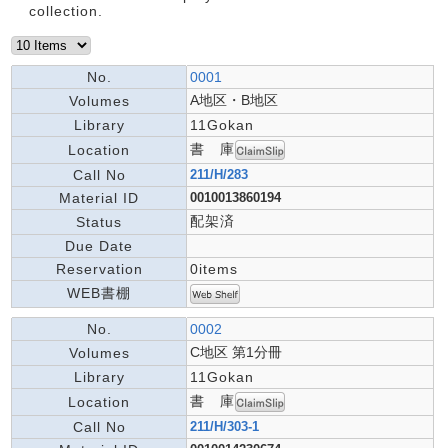
collection.
No.
0001
A地区・B地区
Volumes
Library
11Gokan
書 庫
Location
Call No
211/H/283
Material ID
0010013860194
配架済
Status
Due Date
Reservation
0items
WEB書棚
No.
0002
C地区 第1分冊
Volumes
Library
11Gokan
書 庫
Location
Call No
211/H/303-1