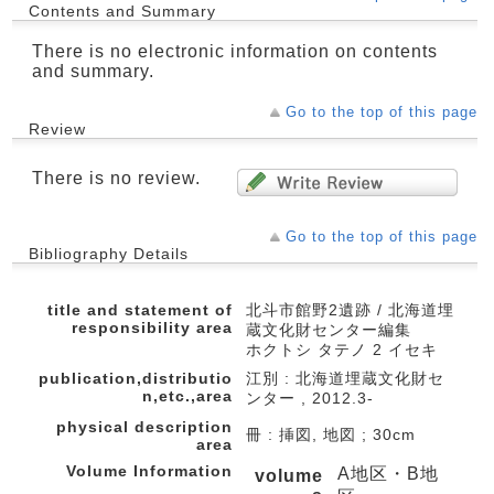
Contents and Summary
There is no electronic information on contents
and summary.
Go to the top of this page
Review
There is no review.
Go to the top of this page
Bibliography Details
title and statement of
北斗市館野2遺跡 / 北海道埋
responsibility area
蔵文化財センター編集
ホクトシ タテノ 2 イセキ
publication,distributio
江別 : 北海道埋蔵文化財セ
n,etc.,area
ンター , 2012.3-
physical description
冊 : 挿図, 地図 ; 30cm
area
Volume Information
A地区・B地
volume