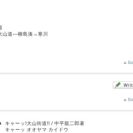
原
大山道―柳島湊→寒川
Go
Go
a
キャーッ!大山街道!! / 中平龍二郎著
キャーッ オオヤマ カイドウ