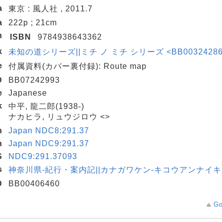
a
東京 : 風人社 , 2011.7
a
222p ; 21cm
n
ISBN
9784938643362
k
未知の道シリーズ||ミチ ノ ミチ シリーズ <BB00324286> 
e
付属資料(カバー裏付録): Route map
D
BB07242993
e
Japanese
k
中平, 龍二郎(1938-)
ナカヒラ, リュウジロウ <>
n
Japan NDC8:291.37
n
Japan NDC9:291.37
S
NDC9:291.37093
s
神奈川県-紀行・案内記||カナガワケン-キコウアンナイキ
D
BB00406460
Go