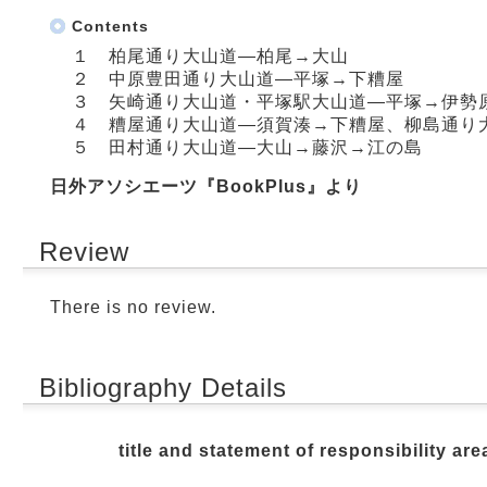
Contents
１ 柏尾通り大山道―柏尾→大山
２ 中原豊田通り大山道―平塚→下糟屋
３ 矢崎通り大山道・平塚駅大山道―平塚→伊勢
４ 糟屋通り大山道―須賀湊→下糟屋、柳島通り
５ 田村通り大山道―大山→藤沢→江の島
日外アソシエーツ『BookPlus』より
Review
There is no review.
Bibliography Details
title and statement of responsibility are