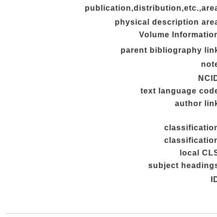
publication,distribution,etc.,are
physical description are
Volume Informatio
parent bibliography lin
not
NCI
text language cod
author lin
classificatio
classificatio
local CL
subject heading
I