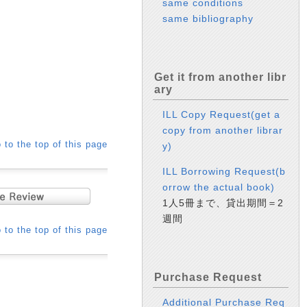
same conditions
same bibliography
Get it from another libr
ary
ILL Copy Request(get a
copy from another librar
 to the top of this page
y)
ILL Borrowing Request(b
orrow the actual book)
1人5冊まで、貸出期間＝2
週間
 to the top of this page
Purchase Request
Additional Purchase Req