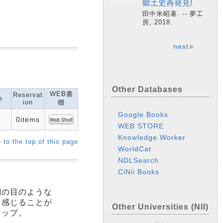
郷土史再発見!
田中米昭著. -- 夢工
房, 2018.
next
Other Databases
WEB書
Reservat
e
ion
棚
Google Books
0items
WEB STORE
Knowledge Worker
 to the top of this page
WorldCat
NDLSearch
CiNii Books
網の目のような
を感じることが
Other Universities (NII)
マップ。