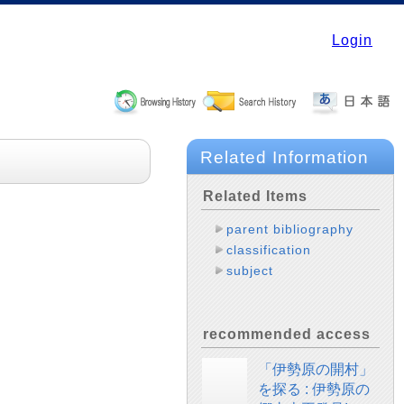
Login
Related Information
Related Items
parent bibliography
classification
subject
recommended access
「伊勢原の開村」
を探る : 伊勢原の