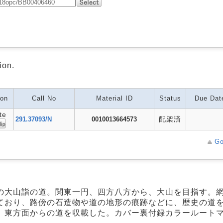
ion.
ion
Call No
Material ID
Status
Due Dat
te
配架済
291.37093/N
0010013664573
Go
の大山詣の道。関東一円、四方八方から、大山を目指す。
ており、路傍の石造物や道の地形の痕跡などに、歴史の道
、東方面からの道を収載した。カバー裏付録カラールート