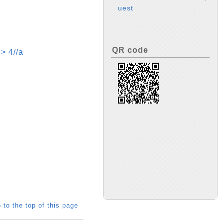
uest
QR code
4//a
 to the top of this page