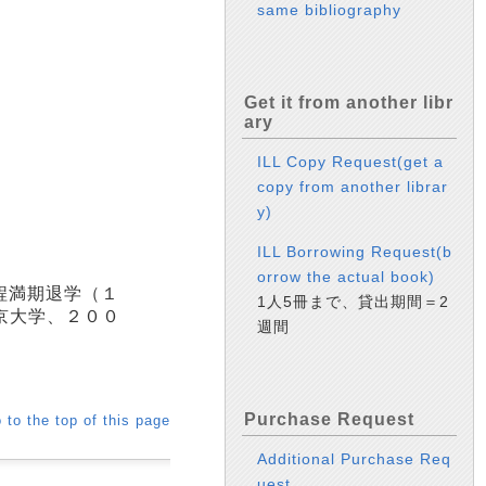
same bibliography
Get it from another libr
ary
ILL Copy Request(get a
copy from another librar
y)
ILL Borrowing Request(b
orrow the actual book)
程満期退学（１
1人5冊まで、貸出期間＝2
京大学、２００
週間
Purchase Request
 to the top of this page
Additional Purchase Req
uest