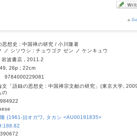
Go
思想史 : 中国禅の研究 / 小川隆著
 ノ シソウシ : チュウゴク ゼン ノ ケンキュウ
 岩波書店 , 2011.2
449, 26p ; 22cm
N
9784000229081
文「語録の思想史 : 中国禅宗文献の研究」(東京大学, 200
もの
984922
nese
隆 (1961-)||オガワ, タカシ <AU00191835>
:188.82
390672