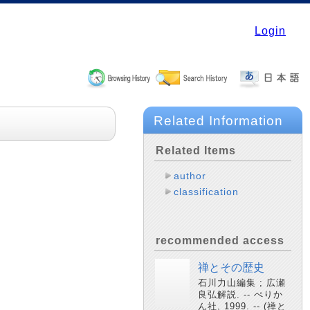
Login
Related Information
Related Items
author
classification
recommended access
禅とその歴史
石川力山編集 ; 広瀬
良弘解説. -- ぺりか
ん社, 1999. -- (禅と