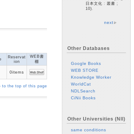
日本文化 : 叢書 ;
10).
next
Other Databases
WEB書
Reservat
e
ion
棚
Google Books
WEB STORE
0items
Knowledge Worker
WorldCat
 to the top of this page
NDLSearch
CiNii Books
Other Universities (NII)
same conditions