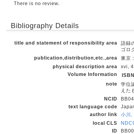
There is no review.
Bibliography Details
title and statement of responsibility area
語録の
ゴロク
publication,distribution,etc.,area
東京 :
physical description area
xvi, 
Volume Information
ISB
note
学位論
えた
NCID
BB04
text language code
Japa
author link
小川, 
local CLS
NDC9
ID
BB00