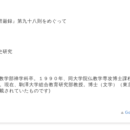
碧巌録』第九十八則をめぐって
史研究
仏教学部禅学科卒。１９９０年、同大学院仏教学専攻博士課
）。現在、駒澤大学総合教育研究部教授。博士（文学）（東
載されていたものです)
Go