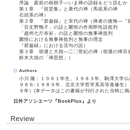
序論 庭前の栢樹子―いま禅の語録をどう読むか
第１章 『祖堂集』と唐代の禅（馬祖系の禅
石頭系の禅）
第２章 『碧巌録』と宋代の禅（禅者の後悔―『
「百丈野鴨子」の話と圜悟の作用即性説批判
「趙州七斤布衫」の話と圜悟の無事禅批判
圜悟における無事禅批判と無事の理念
『碧巌録』における活句の説）
第３章 胡適と大拙―二〇世紀の禅（胡適の禅宗
鈴木大拙の「禅思想」）
Authors
小川 隆：１９６１年生。１９８３年、駒澤大学
９８６‐１９８９年、北京大学哲学系高等進修生
９年）(本データはこの書籍が刊行された当時に掲
日外アソシエーツ『BookPlus』より
Review