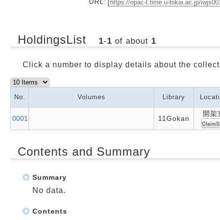
URL:
HoldingsList
1
-
1
of about
1
Click a number to display details about the collect
No.
Volumes
Library
Locat
開架
0001
11Gokan
Contents and Summary
Summary
No data.
Contents