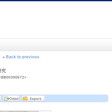
Back to previous
研究
<BB00390672>