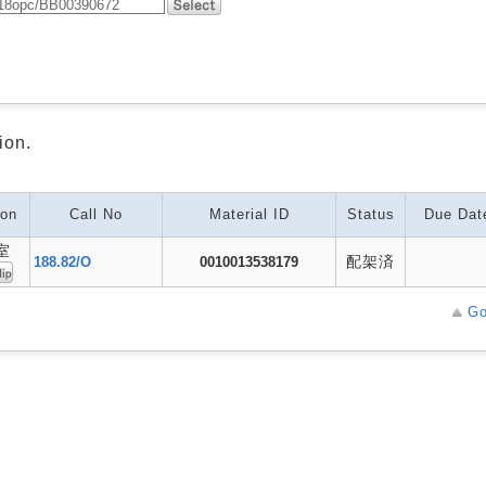
ion.
ion
Call No
Material ID
Status
Due Dat
室
配架済
188.82/O
0010013538179
Go