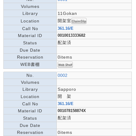
Volumes
Library
11Gokan
開架室
Location
Call No
361.16/E
Material ID
0010013333682
配架済
Status
Due Date
Reservation
0items
WEB書棚
No.
0002
Volumes
Library
Sapporo
開 架
Location
Call No
361.16/E
Material ID
001078158874X
配架済
Status
Due Date
Reservation
0items