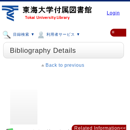
Login
≡
目録検索 ▼
利用者サービス ▼
Bibliography Details
Back to previous
Related Information<<