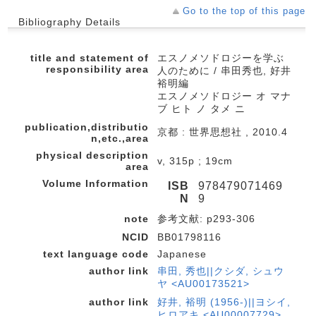
Go to the top of this page
Bibliography Details
title and statement of
エスノメソドロジーを学ぶ
responsibility area
人のために / 串田秀也, 好井
裕明編
エスノメソドロジー オ マナ
ブ ヒト ノ タメ ニ
publication,distributio
京都 : 世界思想社 , 2010.4
n,etc.,area
physical description
v, 315p ; 19cm
area
Volume Information
ISB
978479071469
N
9
note
参考文献: p293-306
NCID
BB01798116
text language code
Japanese
author link
串田, 秀也||クシダ, シュウ
ヤ <AU00173521>
author link
好井, 裕明 (1956-)||ヨシイ,
ヒロアキ <AU00007729>