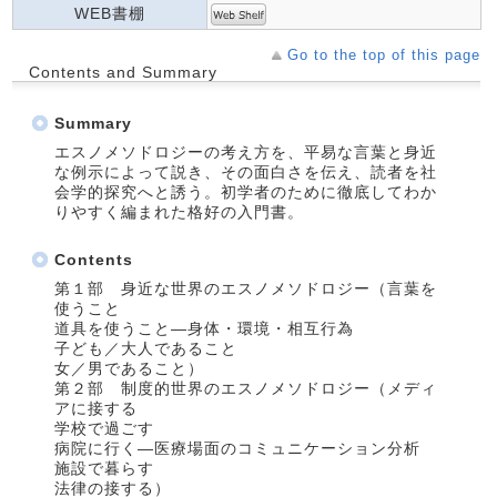
WEB書棚
Go to the top of this page
Contents and Summary
Summary
エスノメソドロジーの考え方を、平易な言葉と身近
な例示によって説き、その面白さを伝え、読者を社
会学的探究へと誘う。初学者のために徹底してわか
りやすく編まれた格好の入門書。
Contents
第１部 身近な世界のエスノメソドロジー（言葉を
使うこと
道具を使うこと―身体・環境・相互行為
子ども／大人であること
女／男であること）
第２部 制度的世界のエスノメソドロジー（メディ
アに接する
学校で過ごす
病院に行く―医療場面のコミュニケーション分析
施設で暮らす
法律の接する）