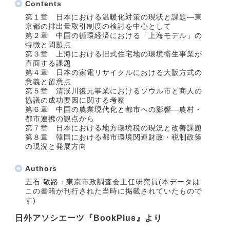
Contents
第１章 日本における温暖化対策の現状と課題―東
京都の排出量取引制度の検討を中心として
第２章 中国の循環経済における「上海モデル」の
特徴と問題点
第３章 上海における旧式住宅地の環境衛生事業が
直面する課題
第４章 日本の家電リサイクルにおける大阪方式の
意義と留意点
第５章 清渓川復元事業におけるソウル市と商人の
協議の成功要因に関する考察
第６章 中国の農業現代化と都市への影響―農村・
都市連携の観点から
第７章 日本における地方環境税の現況と改善課題
第８章 韓国における都市環境関連財政・税制政策
の現況と発展方向
Authors
五石 敬路：東京市政調査会主任研究員(本データは
この書籍が刊行された当時に掲載されていたもので
す)
日外アソシエーツ『BookPlus』より