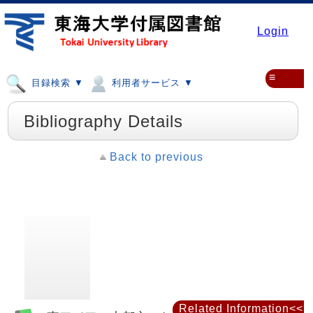
Login
≡
目録検索 ▼
利用者サービス ▼
Bibliography Details
Back to previous
Related Information<<