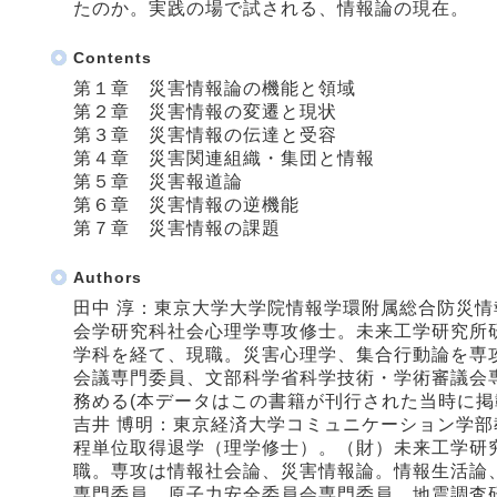
たのか。実践の場で試される、情報論の現在。
Contents
第１章 災害情報論の機能と領域
第２章 災害情報の変遷と現状
第３章 災害情報の伝達と受容
第４章 災害関連組織・集団と情報
第５章 災害報道論
第６章 災害情報の逆機能
第７章 災害情報の課題
Authors
田中 淳：東京大学大学院情報学環附属総合防災
会学研究科社会心理学専攻修士。未来工学研究所
学科を経て、現職。災害心理学、集合行動論を専
会議専門委員、文部科学省科学技術・学術審議会
務める(本データはこの書籍が刊行された当時に掲
吉井 博明：東京経済大学コミュニケーション学
程単位取得退学（理学修士）。（財）未来工学研
職。専攻は情報社会論、災害情報論。情報生活論
専門委員、原子力安全委員会専門委員、地震調査