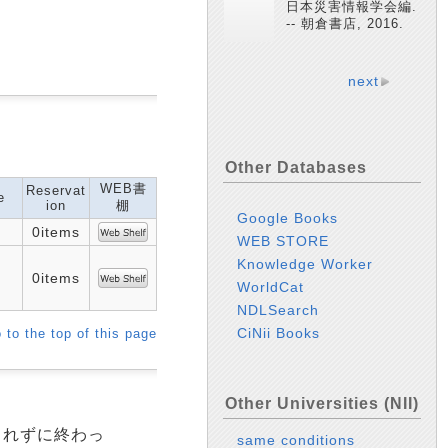
日本災害情報学会編.
-- 朝倉書店, 2016.
next
Other Databases
WEB書
Reservat
e
ion
棚
Google Books
0items
WEB STORE
Knowledge Worker
0items
WorldCat
NDLSearch
CiNii Books
 to the top of this page
Other Universities (NII)
されずに終わっ
same conditions