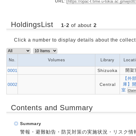
URL:
HoldingsList
1
-
2
of about
2
Click a number to display details about the collect
No.
Volumes
Library
Locat
開架
0001
Shizuoka
【外
庫】
0002
Central
室
Contents and Summary
Summary
警報・避難勧告・防災対策の実施状況・リスク情