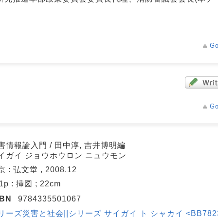
Go
Go
害情報論入門 / 田中淳, 吉井博明編
イガイ ジョウホウロン ニュウモン
 : 弘文堂 , 2008.12
1p : 挿図 ; 22cm
SBN
9784335501067
リーズ災害と社会||シリーズ サイガイ ト シャカイ <BB782337