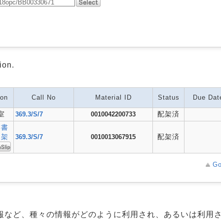
ion.
ion
Call No
Material ID
Status
Due Dat
室
配架済
369.3/S/7
0010042200733
部書
開架
配架済
369.3/S/7
0010013067915
Go
報など、種々の情報がどのように利用され、あるいは利用