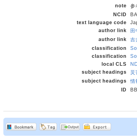
note
参
NCID
BA
text language code
Ja
author link
田中
author link
吉
classification
So
classification
So
local CLS
ND
subject headings
災
subject headings
情
ID
BB