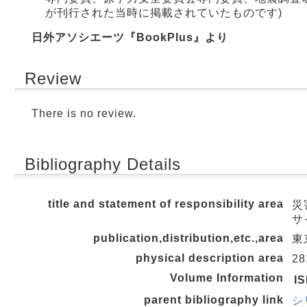
が刊行された当時に掲載されていたものです)
日外アソシエーツ『BookPlus』より
Review
There is no review.
Bibliography Details
title and statement of responsibility area
災
サ
publication,distribution,etc.,area
東京
physical description area
28
Volume Information
I
parent bibliography link
シ