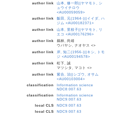
author link
山本, 修一郎||ヤマモト, シ
ュウイチロウ
<AU00059059>
author link
飯田, 元(1964-)||イイダ, ハ
ジム <AU00182371>
author link
山本, 里枝子||ヤマモト, リ
エコ <AU00176296>
author link
鵜林, 尚靖
ウバヤシ, ナオヤス <>
author link
岸, 知二(1956-)||キシ, トモ
ジ <AU00194578>
author link
松下, 誠
マツシタ, マコト <>
author link
紫合, 治||シゴウ, オサム
<AU00103004>
classification
Information science
NDC8:007.63
classification
Information science
NDC9:007.63
local CLS
NDC9:007.63
local CLS
NDC9:007.63