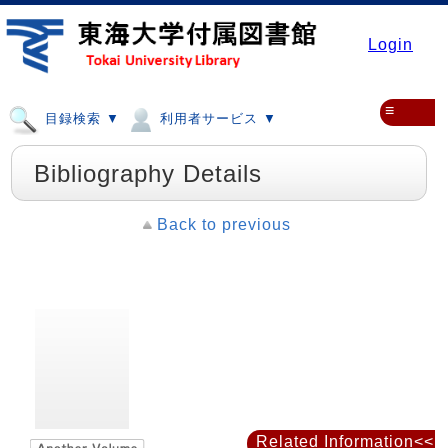
Login
≡
目録検索 ▼
利用者サービス ▼
Bibliography Details
Back to previous
Related Information<<