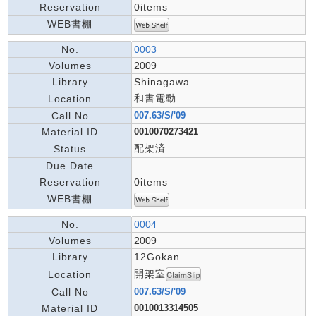
Reservation
0items
WEB書棚
No.
0003
Volumes
2009
Library
Shinagawa
和書電動
Location
Call No
007.63/S/'09
Material ID
0010070273421
配架済
Status
Due Date
Reservation
0items
WEB書棚
No.
0004
Volumes
2009
Library
12Gokan
開架室
Location
Call No
007.63/S/'09
Material ID
0010013314505