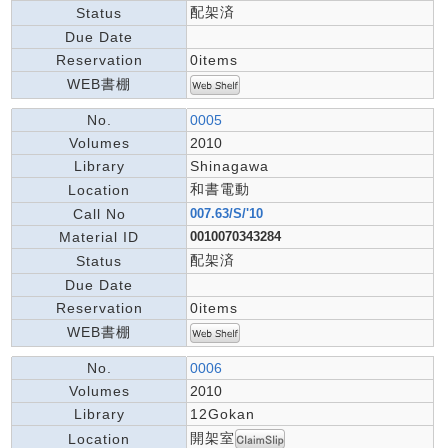
配架済
Status
Due Date
Reservation
0items
WEB書棚
No.
0005
Volumes
2010
Library
Shinagawa
和書電動
Location
Call No
007.63/S/'10
Material ID
0010070343284
配架済
Status
Due Date
Reservation
0items
WEB書棚
No.
0006
Volumes
2010
Library
12Gokan
開架室
Location