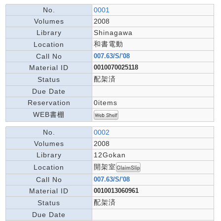
No.
0001
Volumes
2008
Library
Shinagawa
和書電動
Location
Call No
007.63/S/'08
Material ID
0010070025118
配架済
Status
Due Date
Reservation
0items
WEB書棚
No.
0002
Volumes
2008
Library
12Gokan
開架室
Location
Call No
007.63/S/'08
Material ID
0010013060961
配架済
Status
Due Date