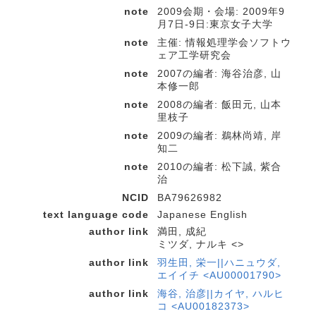
note
2009会期・会場: 2009年9
月7日-9日:東京女子大学
note
主催: 情報処理学会ソフトウ
ェア工学研究会
note
2007の編者: 海谷治彦, 山
本修一郎
note
2008の編者: 飯田元, 山本
里枝子
note
2009の編者: 鵜林尚靖, 岸
知二
note
2010の編者: 松下誠, 紫合
治
NCID
BA79626982
text language code
Japanese English
author link
満田, 成紀
ミツダ, ナルキ <>
author link
羽生田, 栄一||ハニュウダ,
エイイチ <AU00001790>
author link
海谷, 治彦||カイヤ, ハルヒ
コ <AU00182373>