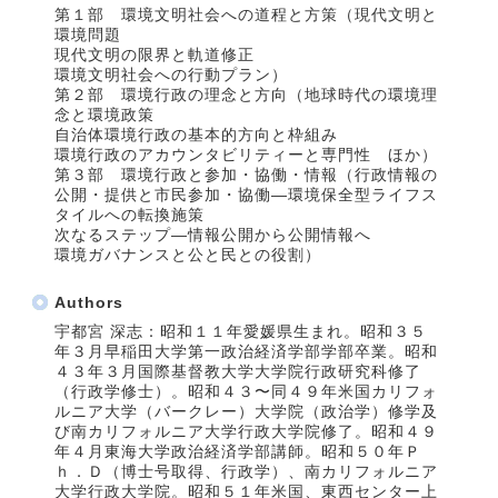
第１部 環境文明社会への道程と方策（現代文明と
環境問題
現代文明の限界と軌道修正
環境文明社会への行動プラン）
第２部 環境行政の理念と方向（地球時代の環境理
念と環境政策
自治体環境行政の基本的方向と枠組み
環境行政のアカウンタビリティーと専門性 ほか）
第３部 環境行政と参加・協働・情報（行政情報の
公開・提供と市民参加・協働―環境保全型ライフス
タイルへの転換施策
次なるステップ―情報公開から公開情報へ
環境ガバナンスと公と民との役割）
Authors
宇都宮 深志：昭和１１年愛媛県生まれ。昭和３５
年３月早稲田大学第一政治経済学部学部卒業。昭和
４３年３月国際基督教大学大学院行政研究科修了
（行政学修士）。昭和４３〜同４９年米国カリフォ
ルニア大学（バークレー）大学院（政治学）修学及
び南カリフォルニア大学行政大学院修了。昭和４９
年４月東海大学政治経済学部講師。昭和５０年Ｐ
ｈ．Ｄ（博士号取得、行政学）、南カリフォルニア
大学行政大学院。昭和５１年米国、東西センター上