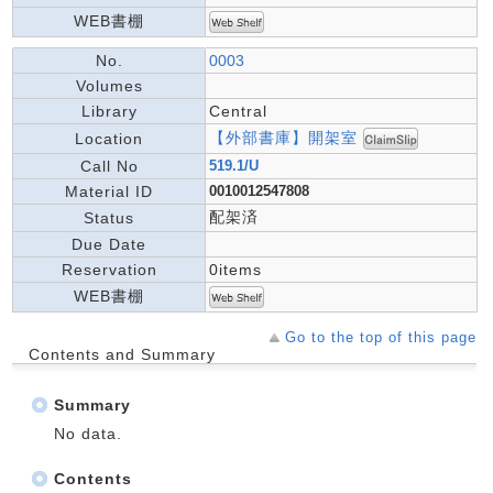
WEB書棚
No.
0003
Volumes
Library
Central
【外部書庫】開架室
Location
Call No
519.1/U
Material ID
0010012547808
配架済
Status
Due Date
Reservation
0items
WEB書棚
Go to the top of this page
Contents and Summary
Summary
No data.
Contents