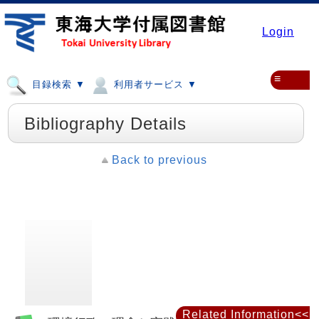
Login
≡
目録検索 ▼
利用者サービス ▼
Bibliography Details
Back to previous
Related Information<<