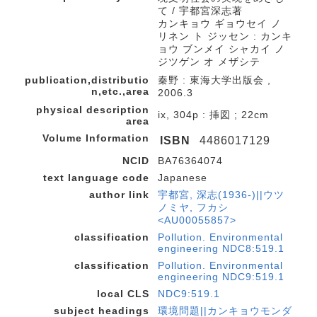
て / 宇都宮深志著
カンキョウ ギョウセイ ノ
リネン ト ジッセン : カンキ
ョウ ブンメイ シャカイ ノ
ジツゲン オ メザシテ
publication,distributio
秦野 : 東海大学出版会 ,
n,etc.,area
2006.3
physical description
ix, 304p : 挿図 ; 22cm
area
Volume Information
ISBN
4486017129
NCID
BA76364074
text language code
Japanese
author link
宇都宮, 深志(1936-)||ウツ
ノミヤ, フカシ
<AU00055857>
classification
Pollution. Environmental
engineering NDC8:519.1
classification
Pollution. Environmental
engineering NDC9:519.1
local CLS
NDC9:519.1
subject headings
環境問題||カンキョウモンダ