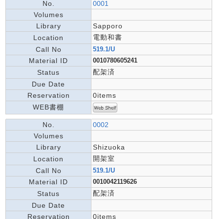
No.
0001
Volumes
Library
Sapporo
電動和書
Location
Call No
519.1/U
Material ID
0010780605241
配架済
Status
Due Date
Reservation
0items
WEB書棚
No.
0002
Volumes
Library
Shizuoka
開架室
Location
Call No
519.1/U
Material ID
0010042119626
配架済
Status
Due Date
Reservation
0items