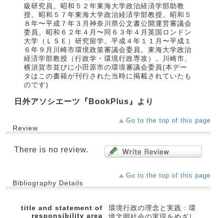
級研究員。昭和５２年東海大学政治経済学部助教
授。昭和５７年東海大学政治経済学部教授。昭和５
８年〜平成７年３月神奈川県公文書公開運営審議会
委員。昭和６２年４月〜同６３年４月英国ロンドン
大学（ＬＳＥ）研究留学。平成４年１１月〜平成１
６年９月川崎市環境政策審議会委員。東海大学政治
経済学部教授（行政学・環境行政専攻）。川崎市、
横須賀市並びに小田原市の環境審議会委員(本デー
タはこの書籍が刊行された当時に掲載されていたも
のです)
日外アソシエーツ『BookPlus』より
Go to the top of this page
Review
There is no review.
Go to the top of this page
Bibliography Details
title and statement of
環境行政の理念と実践 : 環
responsibility area
境文明社会の実現をめざし