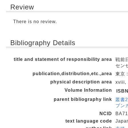
Review
There is no review.
Bibliography Details
title and statement of responsibility area
戦前日
センゼ
publication,distribution,etc.,area
東京 
physical description area
xviii
Volume Information
ISB
parent bibliography link
叢書2
ブンカ
NCID
BA71
text language code
Japa