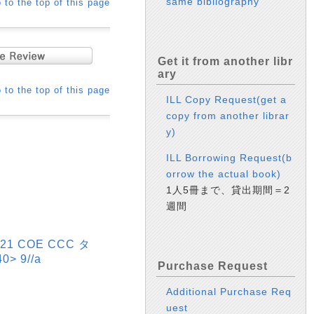
same bibliography
 to the top of this page
Get it from another libr
ary
 to the top of this page
ILL Copy Request(get a
copy from another librar
y)
ILL Borrowing Request(b
orrow the actual book)
1人5冊まで、貸出期間＝2
週間
 COE CCC タ
 9//a
Purchase Request
Additional Purchase Req
uest