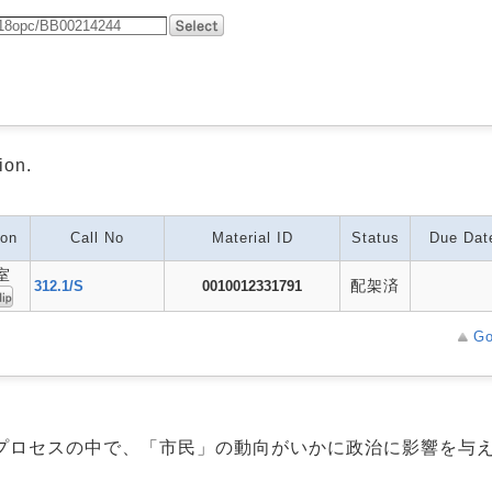
ion.
ion
Call No
Material ID
Status
Due Dat
室
配架済
312.1/S
0010012331791
Go
プロセスの中で、「市民」の動向がいかに政治に影響を与