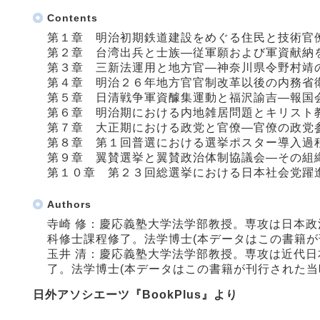
Contents
第１章 明治初期鉄道建設をめぐる住民と技術官
第２章 台湾出兵と士族―従軍願および軍資献納
第３章 三新法運用と地方官―神奈川県令野村靖
第４章 明治２６年地方官官制改革以後の内務省
第５章 日清戦争軍資醵集運動と福沢諭吉―報国
第６章 明治期における内地雑居問題とキリスト
第７章 大正期における政党と官僚―官僚の政党
第８章 第１回普選における選挙ポスター導入過
第９章 翼賛選挙と翼賛政治体制協議会―その組
第１０章 第２３回総選挙における日本社会党躍
Authors
寺崎 修：慶応義塾大学法学部教授。専攻は日本
科修士課程修了。法学博士(本データはこの書籍が
玉井 清：慶応義塾大学法学部教授。専攻は近代
了。法学博士(本データはこの書籍が刊行された当
日外アソシエーツ『BookPlus』より