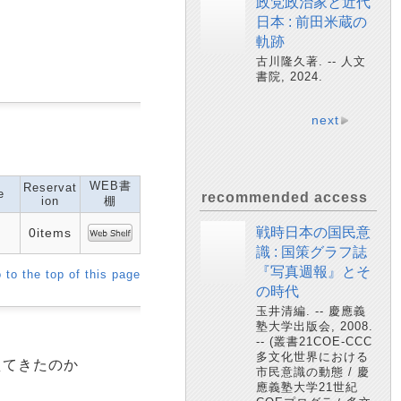
政党政治家と近代
日本 : 前田米蔵の
軌跡
古川隆久著. -- 人文
書院, 2024.
next
WEB書
Reservat
e
recommended access
ion
棚
戦時日本の国民意
0items
識 : 国策グラフ誌
『写真週報』とそ
 to the top of this page
の時代
玉井清編. -- 慶應義
塾大学出版会, 2008.
-- (叢書21COE-CCC
多文化世界における
えてきたのか
市民意識の動態 / 慶
應義塾大学21世紀