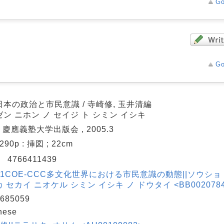
Go
Go
本の政治と市民意識 / 寺崎修, 玉井清編
ン ニホン ノ セイジ ト シミン イシキ
: 慶應義塾大学出版会 , 2005.3
, 290p : 挿図 ; 22cm
N
4766411439
1COE-CCC多文化世界における市民意識の動態||ソウショ 21
 セカイ ニオケル シミン イシキ ノ ドウタイ <BB00207840>
685059
nese