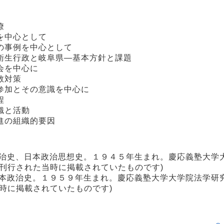
僚
を中心として
の事例を中心として
衛生行政と岐阜県―基本方針と課題
会を中心に
教対策
参加とその意識を中心に
程
織と活動
進の組織的要因
政治史、日本政治思想史。１９４５年生まれ。慶応義塾大学
刊行された当時に掲載されていたものです)
日本政治史。１９５９年生まれ。慶応義塾大学大学院法学研
時に掲載されていたものです)