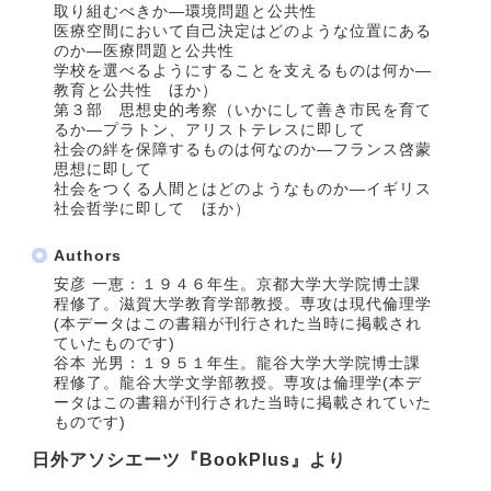
取り組むべきか―環境問題と公共性
医療空間において自己決定はどのような位置にある
のか―医療問題と公共性
学校を選べるようにすることを支えるものは何か―
教育と公共性 ほか）
第３部 思想史的考察（いかにして善き市民を育て
るか―プラトン、アリストテレスに即して
社会の絆を保障するものは何なのか―フランス啓蒙
思想に即して
社会をつくる人間とはどのようなものか―イギリス
社会哲学に即して ほか）
Authors
安彦 一恵：１９４６年生。京都大学大学院博士課
程修了。滋賀大学教育学部教授。専攻は現代倫理学
(本データはこの書籍が刊行された当時に掲載され
ていたものです)
谷本 光男：１９５１年生。龍谷大学大学院博士課
程修了。龍谷大学文学部教授。専攻は倫理学(本デ
ータはこの書籍が刊行された当時に掲載されていた
ものです)
日外アソシエーツ『BookPlus』より