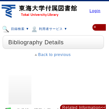
Login
≡
目録検索 ▼
利用者サービス ▼
Bibliography Details
Back to previous
Related Information<<