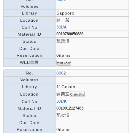
Volumes
Library
Sapporo
開 架
Location
Call No
301/A
Material ID
0010780050886
配架済
Status
Due Date
Reservation
0items
WEB書棚
No.
0002
Volumes
Library
11Gokan
開架室
Location
Call No
301/K
Material ID
0010012127485
配架済
Status
Due Date
Reservation
0items