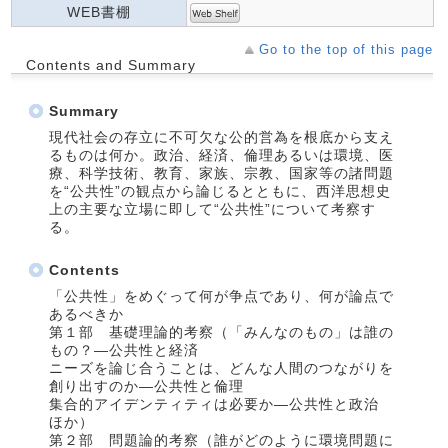
WEB書棚
Go to the top of this page
Contents and Summary
Summary
現代社会の存立に不可欠な公的営為を根底から支え
るものは何か。政治、経済、倫理あるいは環境、医
療、科学技術、教育、家族、宗教、国家等の諸問題
を“公共性”の観点から論じるとともに、西洋思想史
上の主要な立場に即して“公共性”について考察す
る。
Contents
「公共性」をめぐって何が争点であり、何が論点で
あるべきか
第１部 基礎理論的考察（「みんなのもの」は誰の
もの？―公共性と経済
ニーズを論じ合うことは、どんな人間のつながりを
創り出すのか―公共性と倫理
集合的アイデンティティは必要か―公共性と政治
ほか）
第２部 問題論的考察（誰がどのように環境問題に