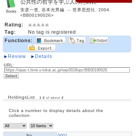
公共性の哲学を学ぶ人のために
安彦一恵, 谷本光男編. -- 世界思想社, 2004.
<BB00190026>
Rating:
Tag:
No tag is registered
Functions:
Review
Details
URL:
HoldingsList
1
-
2
of about
2
Click a number to display details about the
collection.
No.
0001