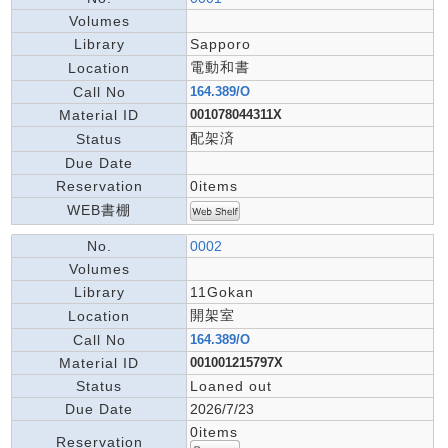
Volumes
Library
Sapporo
電動和書
Location
Call No
164.389/O
Material ID
001078044311X
配架済
Status
Due Date
Reservation
0items
WEB書棚
No.
0002
Volumes
Library
11Gokan
開架室
Location
Call No
164.389/O
Material ID
001001215797X
Status
Loaned out
Due Date
2026/7/23
0items
Reservation