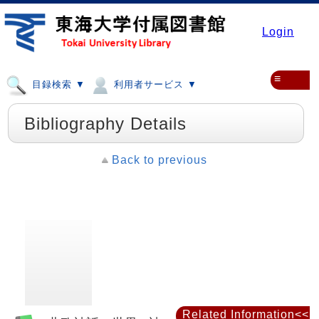
Login
≡
目録検索 ▼
利用者サービス ▼
Bibliography Details
Back to previous
Related Information<<