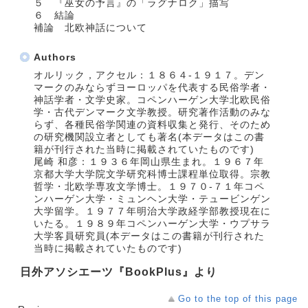
５ 『巫女の予言』の「ラグナロク」描写
６ 結論
補論 北欧神話について
Authors
オルリック，アクセル：１８６４‐１９１７。デン
マークのみならずヨーロッパを代表する民俗学者・
神話学者・文学史家。コペンハーゲン大学北欧民俗
学・古代デンマーク文学教授。研究著作活動のみな
らず、各種民俗学関連の資料収集と発行、そのため
の研究機関設立者としても著名(本データはこの書
籍が刊行された当時に掲載されていたものです)
尾崎 和彦：１９３６年岡山県生まれ。１９６７年
京都大学大学院文学研究科博士課程単位取得。宗教
哲学・北欧学専攻文学博士。１９７０‐７１年コペ
ンハーゲン大学・ミュンヘン大学・テュービンゲン
大学留学。１９７７年明治大学政経学部教授現在に
いたる。１９８９年コペンハーゲン大学・ウプサラ
大学客員研究員(本データはこの書籍が刊行された
当時に掲載されていたものです)
日外アソシエーツ『BookPlus』より
Go to the top of this page