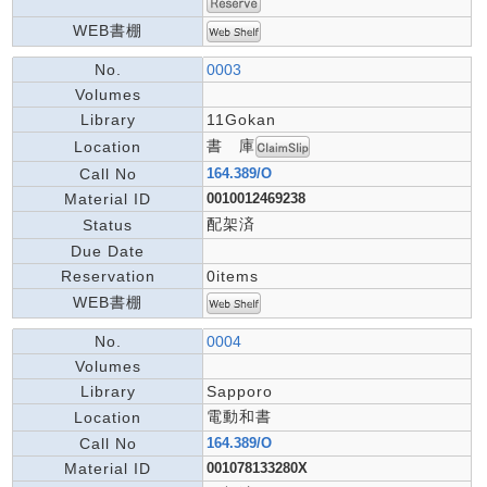
WEB書棚
No.
0003
Volumes
Library
11Gokan
書 庫
Location
Call No
164.389/O
Material ID
0010012469238
配架済
Status
Due Date
Reservation
0items
WEB書棚
No.
0004
Volumes
Library
Sapporo
電動和書
Location
Call No
164.389/O
Material ID
001078133280X