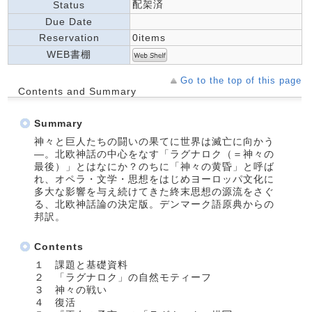
配架済
Status
Due Date
Reservation
0items
WEB書棚
Go to the top of this page
Contents and Summary
Summary
神々と巨人たちの闘いの果てに世界は滅亡に向かう
―。北欧神話の中心をなす「ラグナロク（＝神々の
最後）」とはなにか？のちに「神々の黄昏」と呼ば
れ、オペラ・文学・思想をはじめヨーロッパ文化に
多大な影響を与え続けてきた終末思想の源流をさぐ
る、北欧神話論の決定版。デンマーク語原典からの
邦訳。
Contents
１ 課題と基礎資料
２ 「ラグナロク」の自然モティーフ
３ 神々の戦い
４ 復活