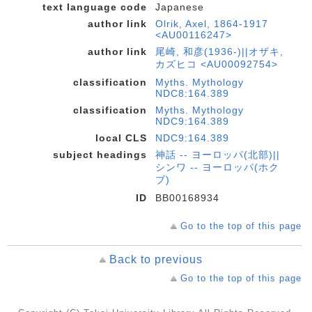
text language code
Japanese
author link
Olrik, Axel, 1864-1917
<AU00116247>
author link
尾崎, 和彦(1936-)||オザキ,
カズヒコ <AU00092754>
classification
Myths. Mythology
NDC8:164.389
classification
Myths. Mythology
NDC9:164.389
local CLS
NDC9:164.389
subject headings
神話 -- ヨーロッパ(北部)||
シンワ -- ヨーロッパ(ホク
ブ)
ID
BB00168934
Go to the top of this page
Back to previous
Go to the top of this page