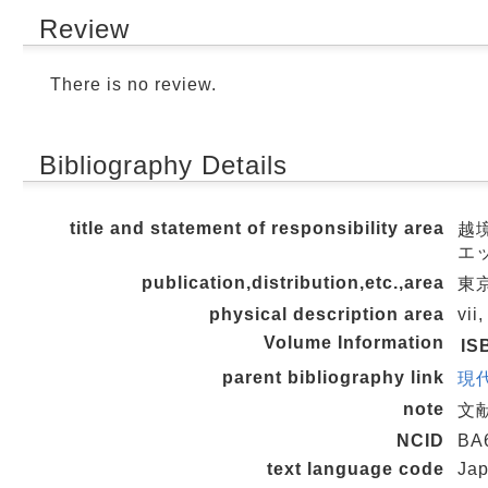
Review
There is no review.
Bibliography Details
title and statement of responsibility area
越境
エ
publication,distribution,etc.,area
東京
physical description area
vii
Volume Information
IS
parent bibliography link
現代
note
文献
NCID
BA
text language code
Ja