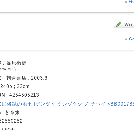
Go
Go
 / 篠原徹編
ッキョウ
 : 朝倉書店 , 2003.6
, 248p ; 22cm
BN
4254505213
民俗誌の地平||ゲンダイ ミンゾクシ ノ チヘイ <BB00178369
: 各章末
62550252
panese