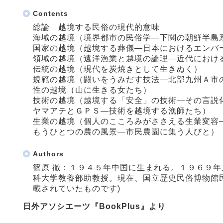
Contents
総論 越境する民俗の現代的意味
海域の越境（境界都市の民俗学―下関の朝鮮半島
国家の越境（越境する葬儀―日本におけるエンバ
領域の越境（遠洋漁業と越境の論理―近代におけ
伝統の越境（現代を炭焼きとして生きぬく）
規範の越境（闘いをうみだす技法―北部九州Ａ市
性の越境（山に生きる女たち）
技術の越境（越境する「安全」の技術―その言説
ヤマアテとＧＰＳ―技術を越境する漁師たち）
生業の越境（個人のこころみがささえる生業変容
もうひとつの農の風景―市民農園に集う人びと）
Authors
篠原 徹：１９４５年中国に生まれる。１９６９
科大学教養部助教授。現在、国立歴史民俗博物館
載されていたものです)
日外アソシエーツ『BookPlus』より