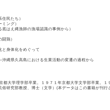
系住民たち）
ーミング）
る底はえ縄漁師の漁場認識の事例から）
の闘鶏）
化と身体化をめぐって
―沖縄県久高島における生業活動の変遷の過程から
年京都大学理学部卒業。１９７１年京都大学文学部卒業。１
民俗研究部教授、博士（文学）(本データはこの書籍が刊行