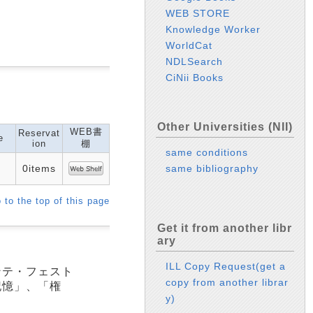
WEB STORE
Knowledge Worker
WorldCat
NDLSearch
CiNii Books
Other Universities (NII)
WEB書
Reservat
e
ion
棚
same conditions
0items
same bibliography
 to the top of this page
Get it from another libr
ary
ILL Copy Request(get a
ンテ・フェスト
copy from another librar
記憶」、「権
y)