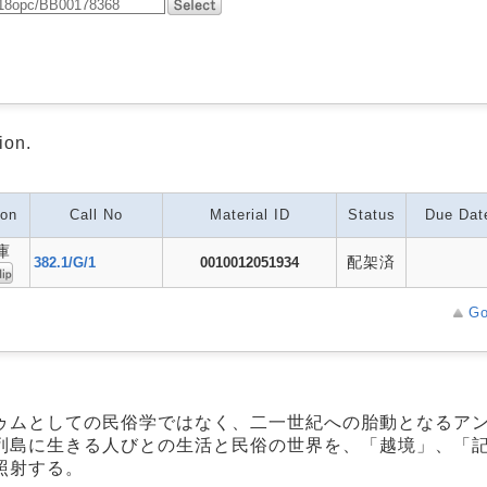
ion.
ion
Call No
Material ID
Status
Due Dat
庫
配架済
382.1/G/1
0010012051934
Go
ゥムとしての民俗学ではなく、二一世紀への胎動となるア
列島に生きる人びとの生活と民俗の世界を、「越境」、「
照射する。