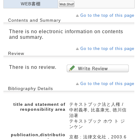
WEB書棚
Go to the top of this page
Contents and Summary
There is no electronic information on contents
and summary.
Go to the top of this page
Review
There is no review.
Go to the top of this page
Bibliography Details
title and statement of
テキストブック法と人権 /
responsibility area
中村義孝, 比嘉康光, 徳川信
治著
テキストブック ホウ ト ジ
ンケン
publication,distributio
京都 : 法律文化社 , 2003.6