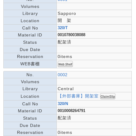
Volumes
Library
Sapporo
開 架
Location
Call No
320/T
Material ID
0010780038088
配架済
Status
Due Date
Reservation
0items
WEB書棚
No.
0002
Volumes
Library
Central
【外部書庫】開架室
Location
Call No
320/N
Material ID
0010008264791
配架済
Status
Due Date
Reservation
0items