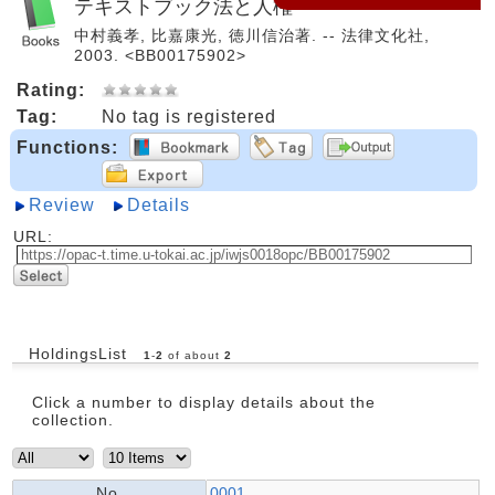
テキストブック法と人権
中村義孝, 比嘉康光, 徳川信治著. -- 法律文化社,
2003. <BB00175902>
Rating:
Tag:
No tag is registered
Functions:
Review
Details
URL:
HoldingsList
1
-
2
of about
2
Click a number to display details about the
collection.
No.
0001