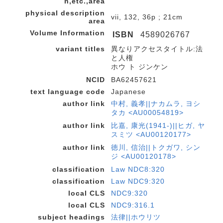
n,etc.,area
physical description
vii, 132, 36p ; 21cm
area
Volume Information
ISBN
4589026767
variant titles
異なりアクセスタイトル:法
と人権
ホウ ト ジンケン
NCID
BA62457621
text language code
Japanese
author link
中村, 義孝||ナカムラ, ヨシ
タカ <AU00054819>
author link
比嘉, 康光(1941-)||ヒガ, ヤ
スミツ <AU00120177>
author link
徳川, 信治||トクガワ, シン
ジ <AU00120178>
classification
Law NDC8:320
classification
Law NDC9:320
local CLS
NDC9:320
local CLS
NDC9:316.1
subject headings
法律||ホウリツ