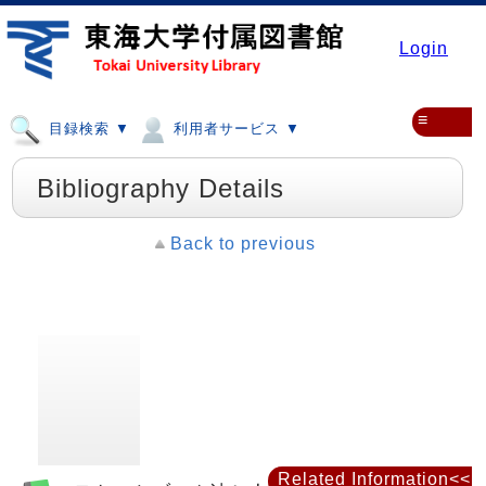
Login
≡
目録検索 ▼
利用者サービス ▼
Bibliography Details
Back to previous
Related Information<<