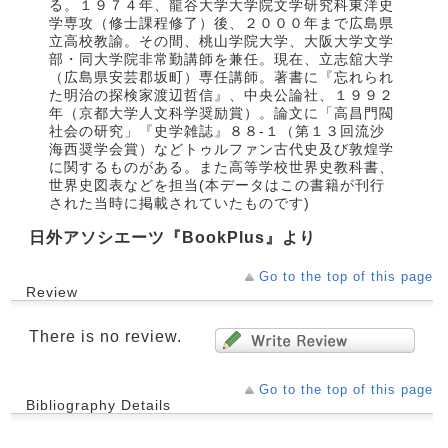
る。１９７４年、龍谷大学大学院文学研究科東洋史
学専攻（修士課程修了）後、２０００年まで広島県
立高校教諭。その間、桃山学院大学、大阪大学文学
部・同大学院非常勤講師を兼任。現在、立志舘大学
（広島県安芸郡坂町）専任講師。著書に『忘れられ
た明治の探検家渡辺哲信』、中央公論社、１９９２
年（京都大学人文科学奨励賞）。論文に「高昌門閥
社会の研究」『史学雑誌』８８‐１（第１３回流沙
海西奨学会賞）などトゥルファン古代史及び敦煌学
に関するものがある。また高等学校世界史教科書、
世界史図表などを担当(本データはこの書籍が刊行
された当時に掲載されていたものです)
日外アソシエーツ『BookPlus』より
Go to the top of this page
Review
There is no review.
Go to the top of this page
Bibliography Details