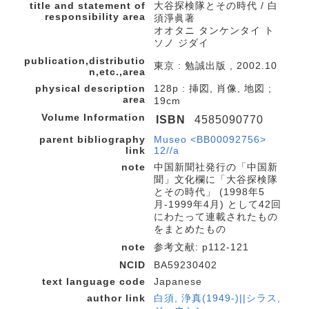
title and statement of
大谷探検隊とその時代 / 白
responsibility area
須淨眞著
オオタニ タンケンタイ ト
ソノ ジダイ
publication,distributio
東京 : 勉誠出版 , 2002.10
n,etc.,area
physical description
128p : 挿図, 肖像, 地図 ;
area
19cm
Volume Information
ISBN
4585090770
parent bibliography
Museo <BB00092756>
link
12//a
note
中国新聞社発行の「中国新
聞」文化欄に「大谷探検隊
とその時代」 (1998年5
月-1999年4月) として42回
にわたって連載されたもの
をまとめたもの
note
参考文献: p112-121
NCID
BA59230402
text language code
Japanese
author link
白須, 浄真(1949-)||シラス,