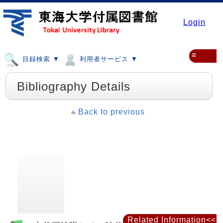
Login
≡
目録検索 ▼
利用者サービス ▼
Bibliography Details
Back to previous
Related Information<<