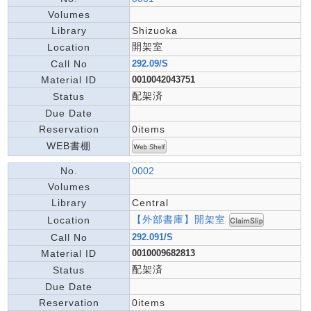
Volumes
Library
Shizuoka
開架室
Location
Call No
292.09/S
Material ID
0010042043751
配架済
Status
Due Date
Reservation
0items
WEB書棚
No.
0002
Volumes
Library
Central
【外部書庫】開架室
Location
Call No
292.091/S
Material ID
0010009682813
配架済
Status
Due Date
Reservation
0items