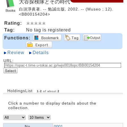
大谷探検隊とその時代
白須淨眞著. -- 勉誠出版, 2002. -- (Museo ; 12).
<BB00154204>
Rating:
Tag:
No tag is registered
Functions:
Review
Details
URL:
HoldingsList
1
-
2
of about
2
Click a number to display details about the
collection.
No.
0001