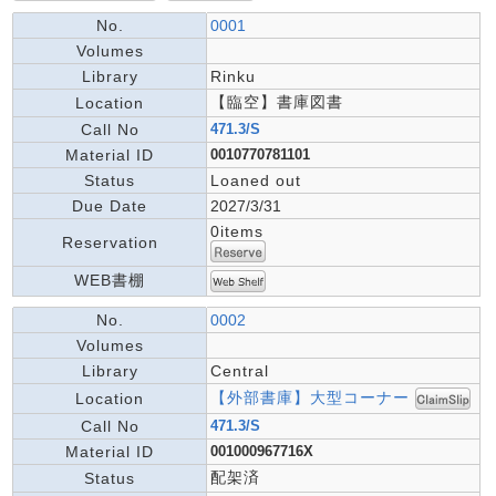
No.
0001
Volumes
Library
Rinku
【臨空】書庫図書
Location
Call No
471.3/S
Material ID
0010770781101
Status
Loaned out
Due Date
2027/3/31
0items
Reservation
WEB書棚
No.
0002
Volumes
Library
Central
【外部書庫】大型コーナー
Location
Call No
471.3/S
Material ID
001000967716X
配架済
Status