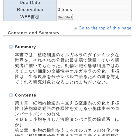
Due Date
Reservation
0items
WEB書棚
Go to the top of this page
Contents and Summary
Summary
本書では、植物細胞のオルガネラのダイナミックな
世界を、それぞれの分野の最先端で活躍している研
究者に描いてもらった。動物細胞や酵母細胞ではみ
えてこない細胞の全能性やオルガネラの分化・多様
性は、生命現象を分子レベルで語るための鍵を与え
てくれる研究対象となることはまちがいない。
Contents
第１章 細胞内輸送系を支える空胞系の分化と多様
性（液胞輸送経路の多様性を支える小胞体由来のコ
ンパートメントの分化
ＫＤＥＬ小胞を介した液胞タンパク質の輸送系 ほ
か）
第２章 細胞の機能を支えるオルガネラの分化と多
様性（植物細胞分化を支えるプラスチドと細胞核の