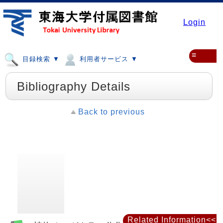
Login
≡
目録検索 ▼
利用者サービス ▼
Bibliography Details
Back to previous
Related Information<<