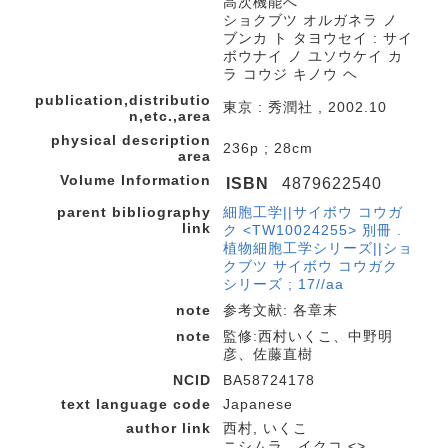
高次機能へ
ショクブツ オルガネラ ノ
ブンカ ト タヨウセイ : サイ
ボウナイ ノ ユソウケイ カ
ラ コウジ キノウ ヘ
publication,distributio
東京 : 秀潤社 , 2002.10
n,etc.,area
physical description
236p ; 28cm
area
Volume Information
ISBN
4879622540
parent bibliography
細胞工学||サイボウ コウガ
link
ク <TW10024255> 別冊 .
植物細胞工学シリーズ||ショ
クブツ サイボウ コウガク
シリーズ ; 17//aa
note
参考文献: 各章末
note
監修:西村いくこ、中野明
彦、佐藤直樹
NCID
BA58724178
text language code
Japanese
author link
西村, いくこ
ニシムラ、イクコ <>