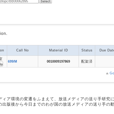
ion.
ion
Call No
Material ID
Status
Due Dat
室
配架済
699/M
0010009197869
Go
ディア環境の変遷をふまえて、放送メディアの送り手研究
の出版後から今日までのわが国の放送メディアの送り手の