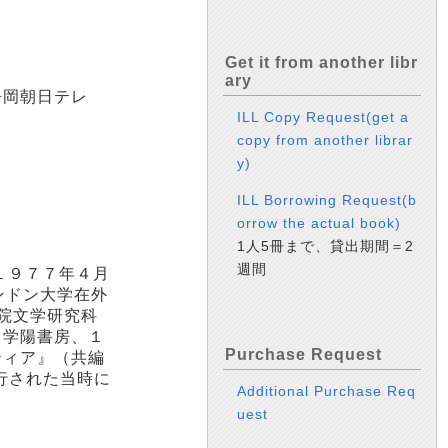
Get it from another libr
ary
静岡朝日テレ
ILL Copy Request(get a
copy from another librar
y)
ILL Borrowing Request(b
orrow the actual book)
1人5冊まで、貸出期間＝2
週間
１９７７年４月
ンドン大学在外
院文学研究科
、学陽書房、１
Purchase Request
ティア』（共編
行された当時に
Additional Purchase Req
uest