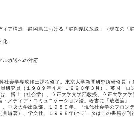
ディア構造―静岡県における「静岡県民放送」（現在の「
占化
タル放送への対応
究科社会学専攻修士課程修了。東京大学新聞研究所研修員（
客員研究員（１９８９年４月−１９９０年３月）。英国・ロ
職は、博士（社会学）、立正大学文学部教授、立正大学大学
論・メディア・コミュニケーション論。著書に『放送論』
）、中央大学出版部、１９８９年。『現代社会学のフロン
（共編著）、学文社、１９９８年(本データはこの書籍が刊