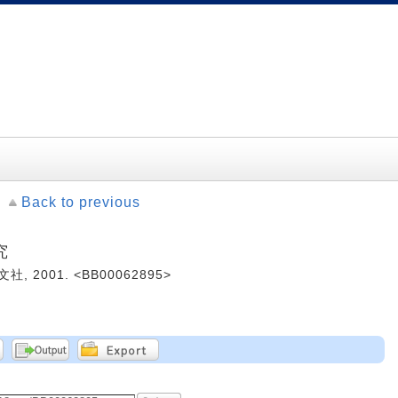
Back to previous
究
社, 2001. <BB00062895>