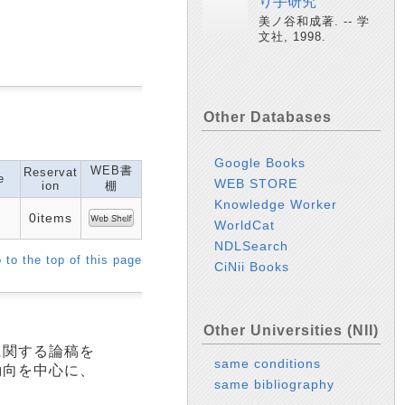
り手研究
美ノ谷和成著. -- 学
文社, 1998.
Other Databases
Google Books
WEB書
Reservat
e
WEB STORE
ion
棚
Knowledge Worker
0items
WorldCat
NDLSearch
 to the top of this page
CiNii Books
Other Universities (NII)
に関する論稿を
same conditions
動向を中心に、
same bibliography