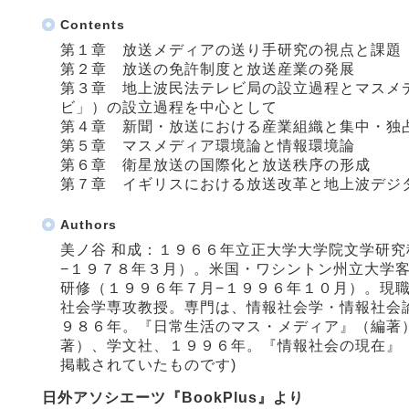
Contents
第１章 放送メディアの送り手研究の視点と課題
第２章 放送の免許制度と放送産業の発展
第３章 地上波民法テレビ局の設立過程とマスメ
ビ」）の設立過程を中心として
第４章 新聞・放送における産業組織と集中・独
第５章 マスメディア環境論と情報環境論
第６章 衛星放送の国際化と放送秩序の形成
第７章 イギリスにおける放送改革と地上波デジ
Authors
美ノ谷 和成：１９６６年立正大学大学院文学研
−１９７８年３月）。米国・ワシントン州立大学
研修（１９９６年７月−１９９６年１０月）。現
社会学専攻教授。専門は、情報社会学・情報社会
９８６年。『日常生活のマス・メディア』（編著
著）、学文社、１９９６年。『情報社会の現在』
掲載されていたものです)
日外アソシエーツ『BookPlus』より