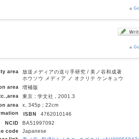
Go
Go
ity area
放送メディアの送り手研究 / 美ノ谷和成著
ホウソウ メディア ノ オクリテ ケンキュウ
ion area
増補版
tc.,area
東京 : 学文社 , 2001.3
on area
x, 345p ; 22cm
rmation
ISBN
4762010146
NCID
BA51997092
ge code
Japanese