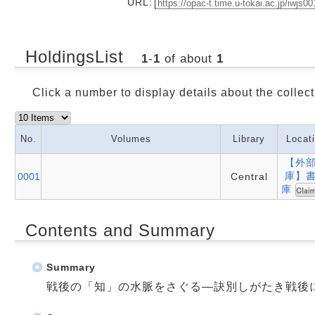
URL:
HoldingsList
1
-
1
of about
1
Click a number to display details about the collect
No.
Volumes
Library
Locat
【外
庫】
0001
Central
庫
Contents and Summary
Summary
戦後の「知」の水脈をさぐる―訣別しがたき戦後