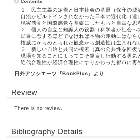
Contents
１ 民主主義の定着と日本社会の基層（保守の源
自治がビルトインされなかった日本の近代化（遠
現実感覚と国際感覚を基礎にしたもっと自由な思
２ 個人の自立と知識人の役割（科学者が社会へ
民衆に恋するほどでなければ本物の運動にはなら
権威にからめとられた観念から創造性は生まれな
３ 新しい自治と共同の模索（真の公共性を回復
現場を知ることによってこそ発言し行動する勇気
近代合理性が経済合理性にすりかわった都市に再
日外アソシエーツ『BookPlus』より
Review
There is no review.
Bibliography Details