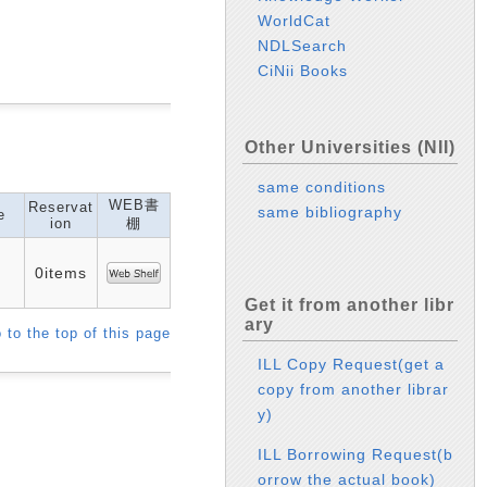
WorldCat
NDLSearch
CiNii Books
Other Universities (NII)
same conditions
WEB書
Reservat
same bibliography
e
ion
棚
0items
Get it from another libr
ary
 to the top of this page
ILL Copy Request(get a
copy from another librar
y)
ILL Borrowing Request(b
orrow the actual book)