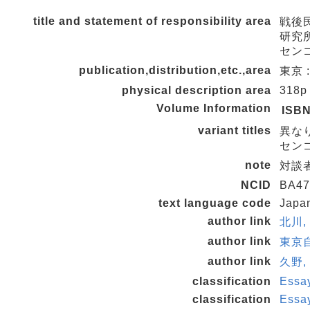
title and statement of responsibility area
戦後民
研究
センゴ
publication,distribution,etc.,area
東京 :
physical description area
318p
Volume Information
ISB
variant titles
異な
センゴ
note
対談者
NCID
BA47
text language code
Japa
author link
北川, 
author link
東京自
author link
久野, 
classification
Essa
classification
Essa