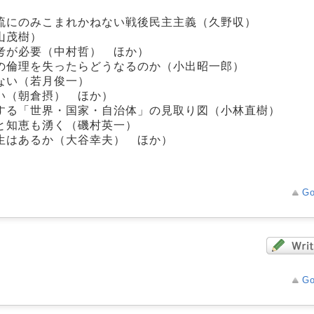
流にのみこまれかねない戦後民主主義（久野収）
山茂樹）
考が必要（中村哲） ほか）
の倫理を失ったらどうなるのか（小出昭一郎）
ない（若月俊一）
い（朝倉摂） ほか）
する「世界・国家・自治体」の見取り図（小林直樹）
と知恵も湧く（磯村英一）
生はあるか（大谷幸夫） ほか）
Go
Go