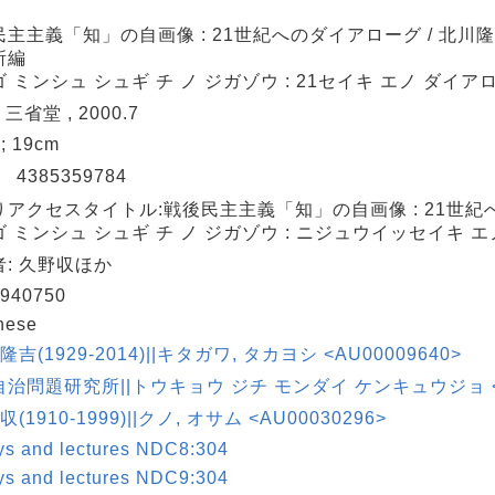
主主義「知」の自画像 : 21世紀へのダイアローグ / 北川隆
所編
 ミンシュ シュギ チ ノ ジガゾウ : 21セイキ エノ ダイア
 三省堂 , 2000.7
 ; 19cm
N
4385359784
りアクセスタイトル:戦後民主主義「知」の自画像 : 21世
 ミンシュ シュギ チ ノ ジガゾウ : ニジュウイッセイキ 
: 久野収ほか
940750
nese
隆吉(1929-2014)||キタガワ, タカヨシ <AU00009640>
治問題研究所||トウキョウ ジチ モンダイ ケンキュウジョ <AU
収(1910-1999)||クノ, オサム <AU00030296>
ys and lectures NDC8:304
ys and lectures NDC9:304