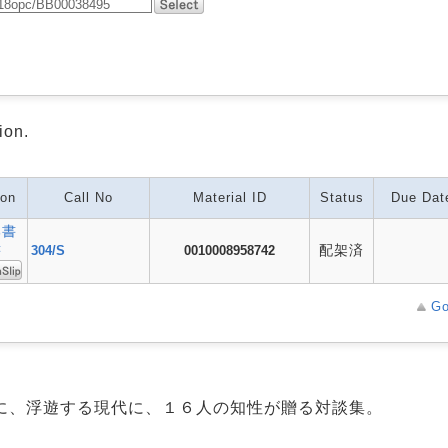
ion.
ion
Call No
Material ID
Status
Due Dat
部書
書
配架済
304/S
0010008958742
Go
に、浮遊する現代に、１６人の知性が贈る対談集。