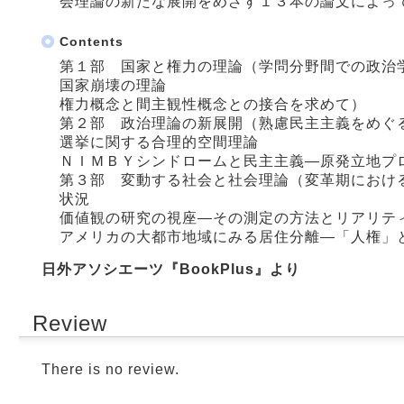
会理論の新たな展開をめざす１３本の論文によっ
Contents
第１部 国家と権力の理論（学問分野間での政治
国家崩壊の理論
権力概念と間主観性概念との接合を求めて）
第２部 政治理論の新展開（熟慮民主主義をめぐ
選挙に関する合理的空間理論
ＮＩＭＢＹシンドロームと民主主義―原発立地プ
第３部 変動する社会と社会理論（変革期におけ
状況
価値観の研究の視座―その測定の方法とリアリテ
アメリカの大都市地域にみる居住分離―「人権」
日外アソシエーツ『BookPlus』より
Review
There is no review.