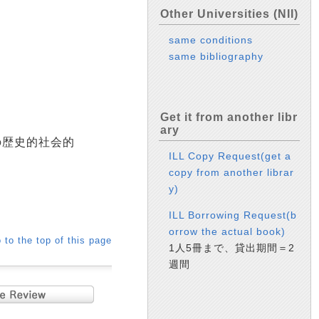
Other Universities (NII)
same conditions
same bibliography
Get it from another libr
ary
の歴史的社会的
ILL Copy Request(get a
copy from another librar
y)
ILL Borrowing Request(b
orrow the actual book)
 to the top of this page
1人5冊まで、貸出期間＝2
週間