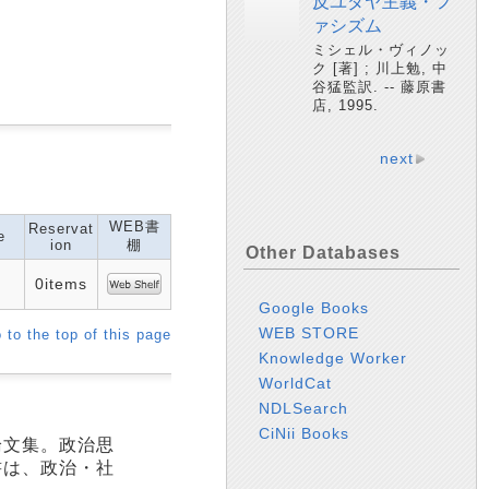
反ユダヤ主義・フ
ァシズム
ミシェル・ヴィノッ
ク [著] ; 川上勉, 中
谷猛監訳. -- 藤原書
店, 1995.
next
WEB書
Reservat
e
ion
棚
Other Databases
0items
Google Books
WEB STORE
 to the top of this page
Knowledge Worker
WorldCat
NDLSearch
CiNii Books
論文集。政治思
書は、政治・社