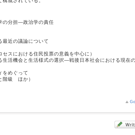
て構成されている。
学の分担―政治学の責任
る最近の議論について
ロセスにおける住民投票の意義を中心に）
る生活機会と生活様式の選択―戦後日本社会における現在
ィをめぐって
と階級 ほか）
Go