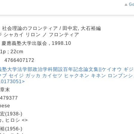
Go
・社会理論のフロンティア / 田中宏, 大石裕編
ジ シャカイ リロン ノ フロンティア
: 慶應義塾大学出版会 , 1998.10
01p ; 22cm
N
4766407172
義塾大学法学部政治学科開設百年記念論文集||ケイオウ ギジ
クブ セイジ ガッカ カイセツ ヒャクネン キネン ロンブン
0173051>
 章末
479377
nese
宏(1938-)
, ヒロシ <>
裕(1956-)