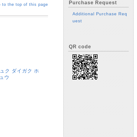
Purchase Request
 to the top of this page
Additional Purchase Req
uest
QR code
ュク ダイガク ホ
シュウ