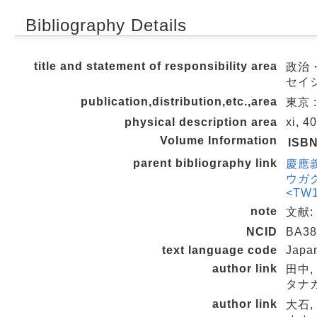
Bibliography Details
title and statement of responsibility area
政治
セイ
publication,distribution,etc.,area
東京 
physical description area
xi, 4
Volume Information
ISB
parent bibliography link
慶應
ウガ
<TW1
note
文献:
NCID
BA38
text language code
Japa
author link
田中, 
タナカ
author link
大石, 