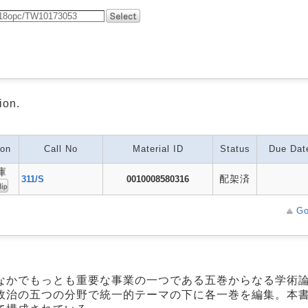
ion.
ion
Call No
Material ID
Status
Due Dat
庫
配架済
311/S
0010008580316
Go
なかでもっとも重要な事業の一つである五巻からなる学術
政治の五つの分野で統一的テーマの下に各一巻を編集。本