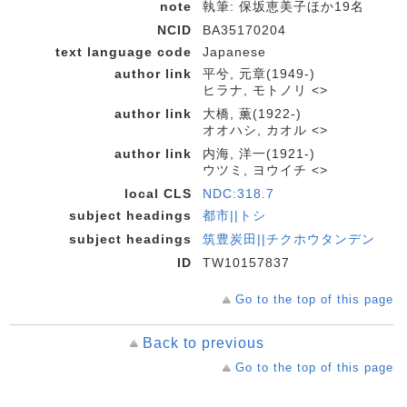
note
執筆: 保坂恵美子ほか19名
NCID
BA35170204
text language code
Japanese
author link
平兮, 元章(1949-)
ヒラナ, モトノリ <>
author link
大橋, 薫(1922-)
オオハシ, カオル <>
author link
内海, 洋一(1921-)
ウツミ, ヨウイチ <>
local CLS
NDC:318.7
subject headings
都市||トシ
subject headings
筑豊炭田||チクホウタンデン
ID
TW10157837
Go to the top of this page
Back to previous
Go to the top of this page