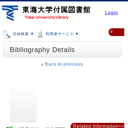
Login
≡
目録検索 ▼
利用者サービス ▼
Bibliography Details
Back to previous
Related Information<<