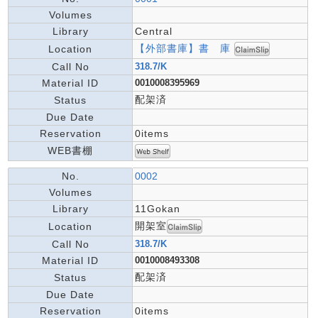
Volumes
Library
Central
【外部書庫】書 庫
Location
Call No
318.7/K
Material ID
0010008395969
配架済
Status
Due Date
Reservation
0items
WEB書棚
No.
0002
Volumes
Library
11Gokan
開架室
Location
Call No
318.7/K
Material ID
0010008493308
配架済
Status
Due Date
Reservation
0items