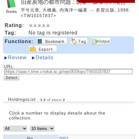
旧産炭地の都市問題 : 筑豊・飯塚市の場合
平兮元章, 大橋薫, 内海洋一編著. -- 多賀出版, 1998.
<TW10157837>
Rating:
Tag:
No tag is registered
Functions:
Review
Details
URL:
HoldingsList
1
-
2
of about
2
Click a number to display details about the
collection.
No.
0001