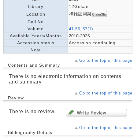
Library
12Gokan
和雑誌開架
Location
Call No
Volume
41-56, 57(1)
Available Years/Months
2010-2026
Accession status
Accession continuing
Note
Go to the top of this page
Contents and Summary
There is no electronic information on contents
and summary.
Go to the top of this page
Review
There is no review.
Go to the top of this page
Bibliography Details