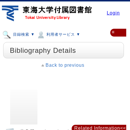
Login
≡
目録検索 ▼
利用者サービス ▼
Bibliography Details
Back to previous
Related Information<<