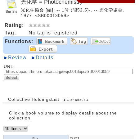
光化学 = Photochemistry
光化学協会 [編]. -- 1号 (昭52.5)-. -- 光化学協会,
1977. <SB00013059>
Rating:
Tag:
No tag is registered
Functions:
Review
Details
URL:
Collective HoldingsList
1
-
1
of about
1
Click a book volume to display details about the
collection.
No.
0001