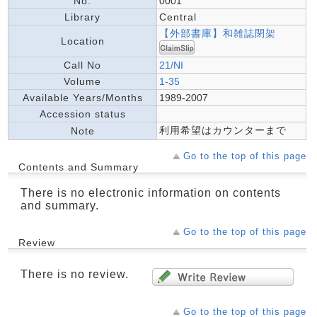
No.
0001
Library
Central
【外部書庫】和雑誌閉架
Location
Call No
21/NI
Volume
1-35
Available Years/Months
1989-2007
Accession status
利用希望はカウンターまで
Note
Go to the top of this page
Contents and Summary
There is no electronic information on contents
and summary.
Go to the top of this page
Review
There is no review.
Go to the top of this page