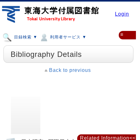
Login
≡
目録検索 ▼
利用者サービス ▼
Bibliography Details
Back to previous
Related Information<<