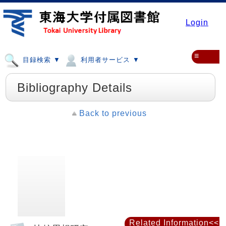
Login
≡
目録検索 ▼
利用者サービス ▼
Bibliography Details
Back to previous
Related Information<<