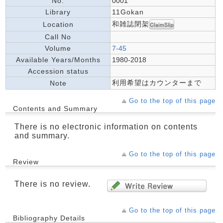
No.
0001
Library
11Gokan
和雑誌閉架
Location
Call No
Volume
7-45
Available Years/Months
1980-2018
Accession status
利用希望はカウンターまで
Note
Go to the top of this page
Contents and Summary
There is no electronic information on contents
and summary.
Go to the top of this page
Review
There is no review.
Go to the top of this page
Bibliography Details