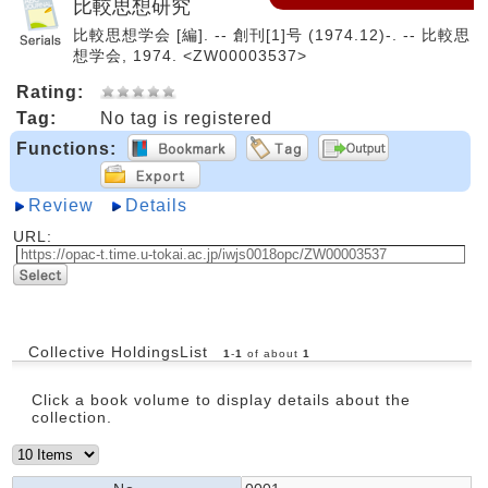
比較思想研究
比較思想学会 [編]. -- 創刊[1]号 (1974.12)-. -- 比較思
想学会, 1974. <ZW00003537>
Rating:
Tag:
No tag is registered
Functions:
Review
Details
URL:
Collective HoldingsList
1
-
1
of about
1
Click a book volume to display details about the
collection.