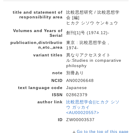
title and statement of
比較思想研究 / 比較思想学
responsibility area
会 [編]
ヒカク シソウ ケンキュウ
Volumes and Years of
創刊[1]号 (1974.12)-
Serial
publication,distributio
東京 : 比較思想学会 ,
n,etc.,area
1974-
variant titles
異なりアクセスタイト
ル:Studies in comparative
philosphy
note
別冊あり
NCID
AN00206648
text language code
Japanese
ISSN
02862379
author link
比較思想学会||ヒカク シソ
ウ ガッカイ
<AU00020557>
ID
ZW00003537
Go to the top of this page