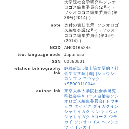
大学院社会学研究科ソシオ
ロゴス編集委員会(2号-)→
ソシオロゴス編集委員会(第
38号(2014)-)
note
奥付の責任表示: ソシオロゴ
ス編集会議(2号-)→ソシオ
ロゴス編集委員会(第38号
(2014)-)
NCID
AN00165245
text language code
Japanese
ISSN
02853531
relation bibliography
継続前誌 :修士論文要約 / 社
link
会学大学院 [編]||シュウシ
ロンブン ヨウヤク
<SB00011004>
author link
東京大学大学院社会学研究
科社会学Aコース自治会ソシ
オロゴス編集委員会||トウキ
ョウ ダイガク ダイガクイン
シャカイガク ケンキュウカ
シャカイガク Aコース ジチ
カイ ソシオロゴス ヘンシュ
ウ イインカイ