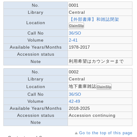
No.
0001
Library
Central
【外部書庫】和雑誌閉架
Location
Call No
36/SO
Volume
2-41
Available Years/Months
1978-2017
Accession status
利用希望はカウンターまで
Note
No.
0002
Library
Central
地下書庫雑誌
Location
Call No
36/SO
Volume
42-49
Available Years/Months
2018-2025
Accession status
Accession continuing
Note
Go to the top of this page