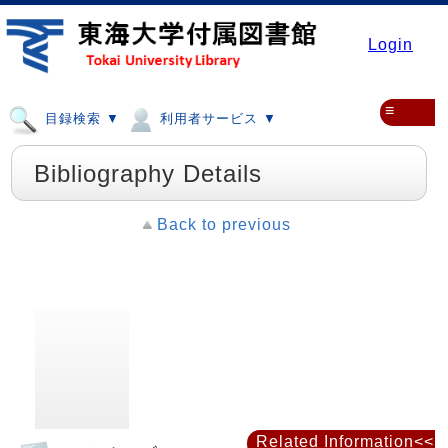
Login
≡
目録検索 ▼
利用者サービス ▼
Bibliography Details
Back to previous
Related Information<<