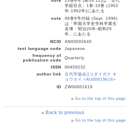
note
13巻6号 (昭39.12)は「古代
学総目次」1巻-10巻 (1952
年-1962年)にあたる
note
48巻9号付録 (Sept. 1996)
は「帝国大学史学科卒業生
名簿 : 明治20年-昭和29
年」にあたる
NCID
AN00092640
text language code
Japanese
frequency of
Quarterly
publication code
ISSN
00459232
author link
古代学協会||コダイガク キ
ョウカイ <AU00019616>
ID
ZW00001619
Go to the top of this page
Back to previous
Go to the top of this page