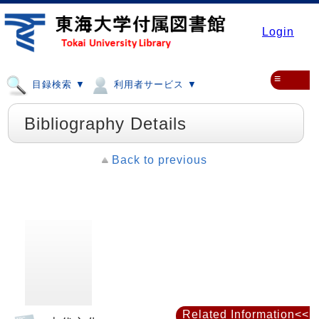
Login
≡
目録検索 ▼
利用者サービス ▼
Bibliography Details
Back to previous
Related Information<<