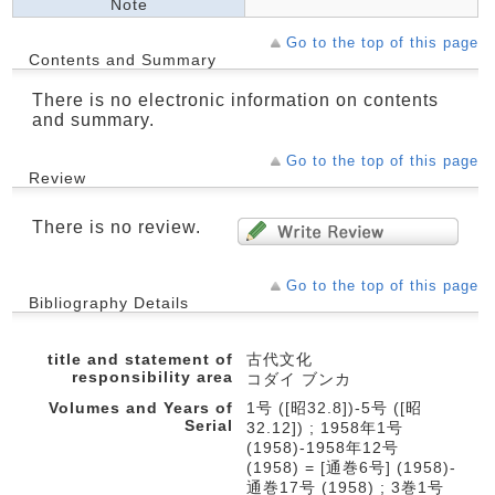
Note
Go to the top of this page
Contents and Summary
There is no electronic information on contents
and summary.
Go to the top of this page
Review
There is no review.
Go to the top of this page
Bibliography Details
title and statement of
古代文化
responsibility area
コダイ ブンカ
Volumes and Years of
1号 ([昭32.8])-5号 ([昭
Serial
32.12]) ; 1958年1号
(1958)-1958年12号
(1958) = [通巻6号] (1958)-
通巻17号 (1958) ; 3巻1号