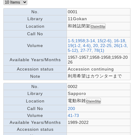
No.
0001
Library
11Gokan
和雑誌閉架
Location
Call No
1-5;1958;3-14, 15(2-6), 16-18,
Volume
19(1-2, 4-6), 20, 22-25, 26(1-3,
5-12), 27-77, 78(1)
1957-1957;1958-1958;1959-20
Available Years/Months
26
Accession status
Accession continuing
利用希望はカウンターまで
Note
No.
0002
Library
Sapporo
電動和雑
Location
Call No
200
Volume
41-73
Available Years/Months
1989-2022
Accession status