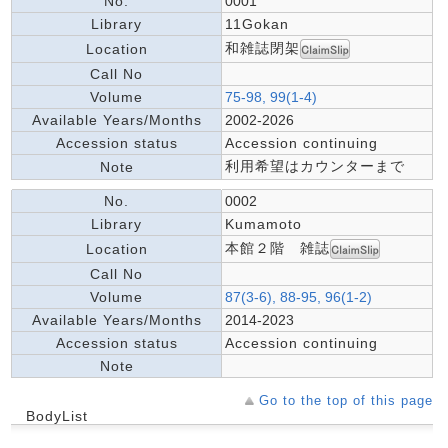
No.
0001
Library
11Gokan
和雑誌閉架
Location
Call No
Volume
75-98, 99(1-4)
Available Years/Months
2002-2026
Accession status
Accession continuing
利用希望はカウンターまで
Note
No.
0002
Library
Kumamoto
本館２階 雑誌
Location
Call No
Volume
87(3-6), 88-95, 96(1-2)
Available Years/Months
2014-2023
Accession status
Accession continuing
Note
Go to the top of this page
BodyList