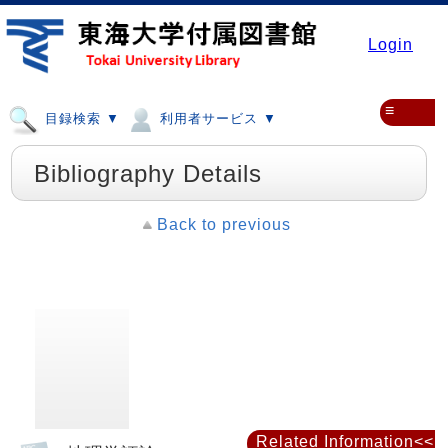
Login
≡
目録検索 ▼
利用者サービス ▼
Bibliography Details
Back to previous
Related Information<<