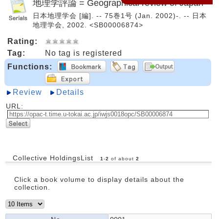
地理学評論 = Geographical review of Japan
日本地理学会 [編]. -- 75巻1号 (Jan. 2002)-. -- 日本
地理学会, 2002. <SB00006874>
Rating:
Tag:
No tag is registered
Functions:
Review
Details
URL:
Collective HoldingsList
1
-
2
of about
2
Click a book volume to display details about the
collection.