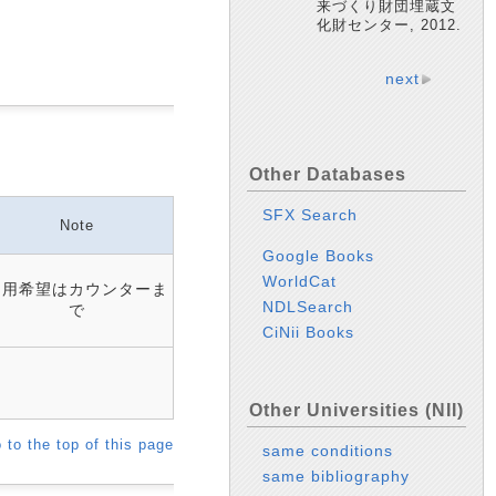
来づくり財団埋蔵文
化財センター, 2012.
next
Other Databases
SFX Search
Note
Google Books
WorldCat
利用希望はカウンターま
NDLSearch
で
CiNii Books
Other Universities (NII)
 to the top of this page
same conditions
same bibliography