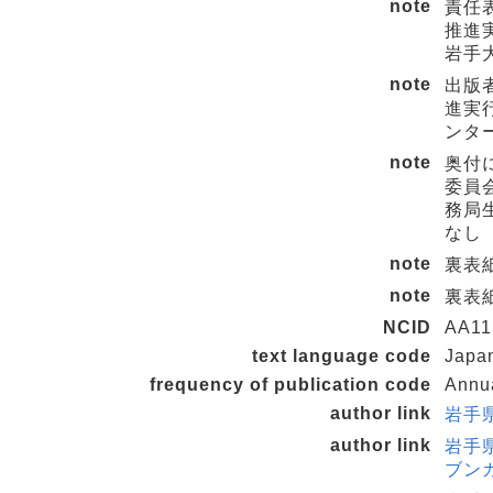
note
責任表
推進実
岩手大
note
出版者
進実行
ンター
note
奥付に
委員会
務局生
なし
note
裏表紙の
note
裏表紙タ
NCID
AA11
text language code
Japa
frequency of publication code
Annu
author link
岩手県
author link
岩手
ブンカ