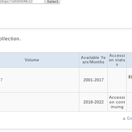
ollection.
Accessi
Available Ye
Volume
on statu
ars/Months
s
17
2001-2017
Accessi
2018-2022
on cont
inuing
Go