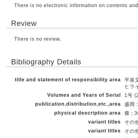
There is no electronic information on contents an
Review
There is no review.
Bibliography Details
title and statement of responsibility area
平泉文
ヒラ
Volumes and Years of Serial
1号 (2
publication,distribution,etc.,area
盛岡 
physical description area
冊 ; 
variant titles
その他の
variant titles
その他の