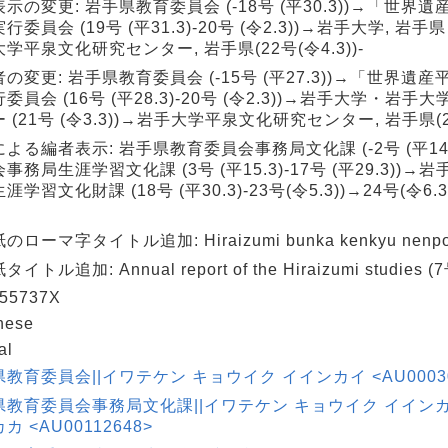
示の変更: 岩手県教育委員会 (-18号 (平30.3))→「世界
行委員会 (19号 (平31.3)-20号 (令2.3))→岩手大学, 岩手県 (
学平泉文化研究センター, 岩手県(22号(令4.3))-
の変更: 岩手県教育委員会 (-15号 (平27.3))→「世界遺
委員会 (16号 (平28.3)-20号 (令2.3))→岩手大学・岩
 (21号 (令3.3))→岩手大学平泉文化研究センター, 岩手県(22号
よる編者表示: 岩手県教育委員会事務局文化課 (-2号 (平14
事務局生涯学習文化課 (3号 (平15.3)-17号 (平29.3))
涯学習文化財課 (18号 (平30.3)-23号(令5.3))→24号(令
ローマ字タイトル追加: Hiraizumi bunka kenkyu nenpo (
イトル追加: Annual report of the Hiraizumi studies (7
55737X
nese
al
教育委員会||イワテケン キョウイク イインカイ <AU00030
県教育委員会事務局文化課||イワテケン キョウイク イイン
カ <AU00112648>