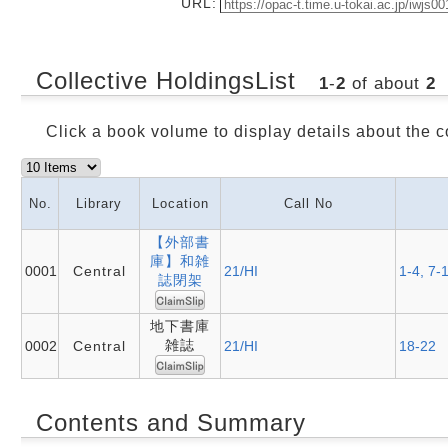
URL:
Collective HoldingsList
1
-
2
of about
2
Click a book volume to display details about the c
No.
Library
Location
Call No
【外部書
庫】和雑
0001
Central
21/HI
1-4, 7-
誌閉架
地下書庫
雑誌
0002
Central
21/HI
18-22
Contents and Summary