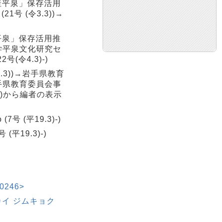
遺産平泉」保存活用
21号 (令3.3))→
産平泉」保存活用推
手大学平泉文化研究セ
(令4.3)-)
.3))→岩手県教育
→岩手県教育委員会事
6.3)から編者の表示
7号 (平19.3)-)
号 (平19.3)-)
246>
カイ ジムキョク